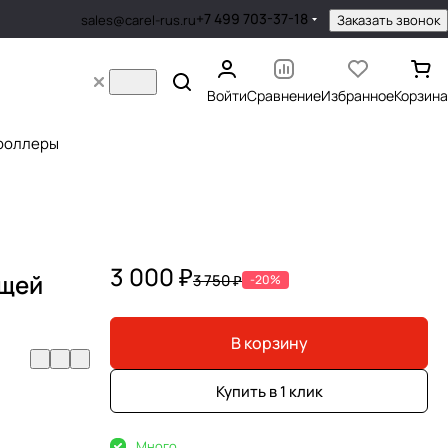
+7 499 703-37-18
Заказать звонок
sales@carel-rus.ru
Войти
Сравнение
Избранное
Корзина
роллеры
3 000 ₽
ющей
3 750 ₽
-20%
В корзину
Купить в 1 клик
Много