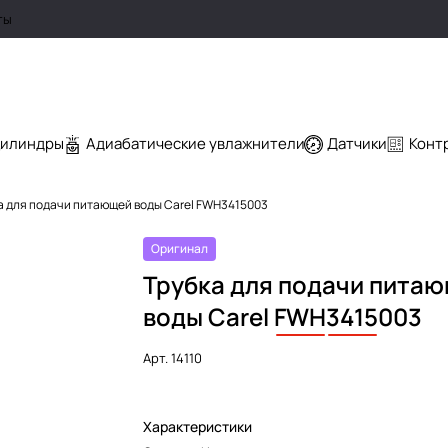
ты
цилиндры
Адиабатические увлажнители
Датчики
Конт
а для подачи питающей воды Carel FWH3415003
Оригинал
Трубка для подачи пита
воды Carel
FWH
3415
003
Арт.
14110
Характеристики