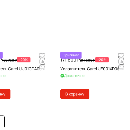
л
Оригинал
₽
171 600 ₽
-20%
-20%
198 750 ₽
214 500 ₽
ель Carel UU01GDA001
Увлажнитель Carel UE001XD001
чно
Достаточно
ину
В корзину