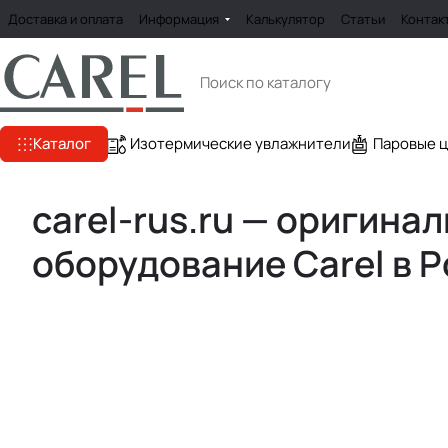
Доставка и оплата
Информация
Калькулятор
Статьи
Контак
Каталог
Изотермические увлажнители
Паровые 
carel-rus.ru — оригина
оборудование Carel в 