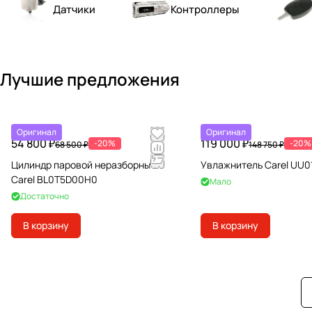
Датчики
Контроллеры
Лучшие предложения
Оригинал
Оригинал
54 800 ₽
119 000 ₽
-20%
-20%
68 500 ₽
148 750 ₽
Цилиндр паровой неразборный
Увлажнитель Carel UU0
Carel BL0T5D00H0
Мало
Достаточно
В корзину
В корзину