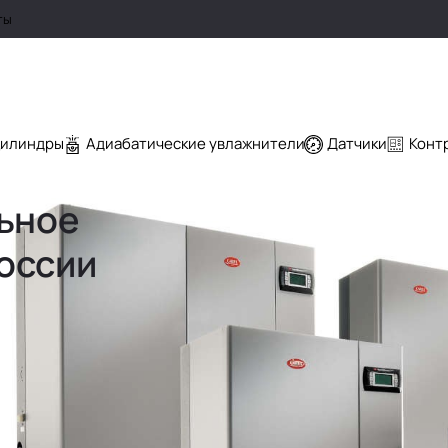
ты
цилиндры
Адиабатические увлажнители
Датчики
Конт
льное
России