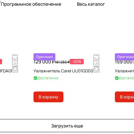
Программное обеспечение
Весь каталог
Оригинал
Оригина
129 000 ₽
159 000 
-20%
161 250 ₽
1FDA001
Увлажнитель Carel UU01GD0001
Увлажнит
Достаточно
Достато
В корзину
В корз
Загрузить еще