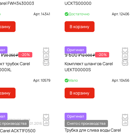
arel FWH3430003
UCKTS00000
о
Арт.
14341
Достаточно
Арт.
12406
рзину
В корзину
нал
Оригинал
 ₽
9 600 ₽
-20%
-20%
20 250 ₽
12 000 ₽
кт трубок Carel
Комплект шлангов Carel
000XL
UEKT00000S
Арт.
10579
Мало
Арт.
10456
рзину
В корзину
нал
Оригинал
Последняя цена
По запросу
₽
с производства
актуальна на 01.01.2016
Снято с производства
Трубка для слива воды Carel
 Carel ACKT1F0500