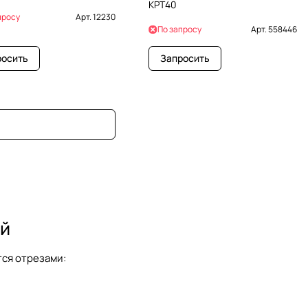
KPT40
просу
Арт.
12230
По запросу
Арт.
558446
росить
Запросить
ой
ся отрезами: