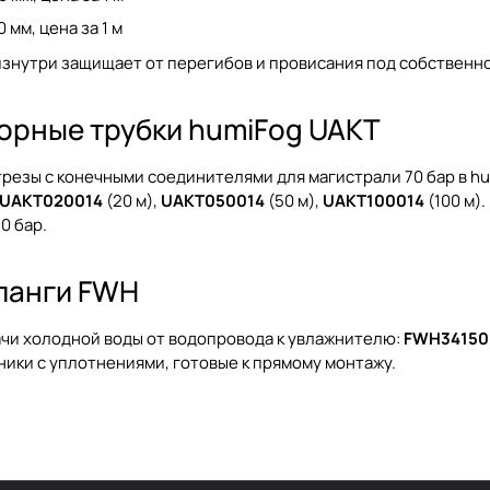
 мм, цена за 1 м
знутри защищает от перегибов и провисания под собственно
орные трубки humiFog UAKT
резы с конечными соединителями для магистрали 70 бар в hu
UAKT020014
(20 м),
UAKT050014
(50 м),
UAKT100014
(100 м)
0 бар.
ланги FWH
ачи холодной воды от водопровода к увлажнителю:
FWH34150
ики с уплотнениями, готовые к прямому монтажу.