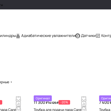
ты
цилиндры
Адиабатические увлажнители
Датчики
Конт
ярные
Оригинал
Ориги
11 300 ₽
7 400 
%
-20%
14 125 ₽
пара Carel
Трубка для подачи пара Carel
Трубка