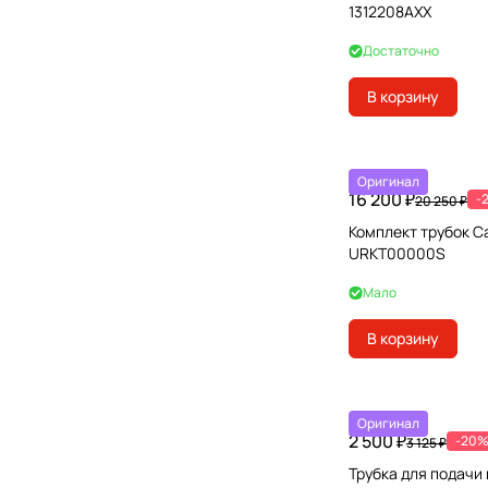
1312208AXX
Достаточно
В корзину
Оригинал
16 200 ₽
-
20 250 ₽
Комплект трубок Ca
URKT00000S
Мало
В корзину
Оригинал
2 500 ₽
-20
3 125 ₽
Трубка для подачи