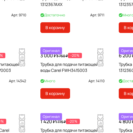
1312367AXX
131235
Арт.
9710
Достаточно
Арт.
9711
Мног
В корзину
В ко
Оригинал
Ориги
3 000 ₽
6 200 
0%
-20%
3 750 ₽
 питающей
Трубка для подачи питающей
Трубка
V0003
воды Carel FWH3415003
131236
Арт.
14342
Много
Арт.
14110
Доста
В корзину
В ко
Оригинал
Ориги
1 420 ₽
4 800 
0%
-20%
1 775 ₽
Carel
Трубка для подачи питающей
Трубка