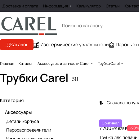
Доставка и оплата
Информация
Калькулятор
Статьи
Контак
Каталог
Изотермические увлажнители
Паровые 
Главная
Каталог
Аксессуары и запчасти Carel
Трубки Carel
Трубки Carel
30
Категория
Сначала попул
Аксессуары
Детали корпуса
Оригинал
7 700 ₽
-20
9 625 ₽
Парораспределители
Трубка для подачи 
Комплекты охлаждения