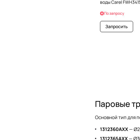
воды Carel FWH34
По запросу
Запросить
Паровые тр
Основной тип для п
1312360AXX
— Ø22
1312365AXX
— Ø30