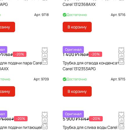
7APG
Carel 1312368AXX
о
Арт.
9718
Достаточно
Арт.
9716
рзину
В корзину
нал
Оригинал
₽
1 400 ₽
-20%
-20%
7 750 ₽
1 750 ₽
 для подачи пара Carel
Трубка для отвода конденсата
0AXX
Carel 1312353APG
точно
Арт.
9709
Достаточно
Арт.
9715
рзину
В корзину
нал
Оригинал
₽
5 900 ₽
-20%
-20%
6 000 ₽
7 375 ₽
 для подачи питающей
Трубка для слива воды Carel