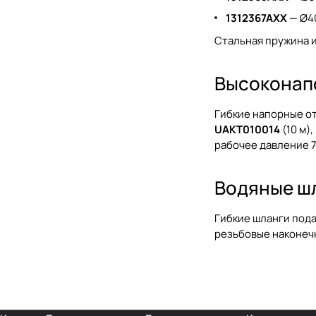
1312367AXX
— Ø40
Стальная пружина и
Высоконап
Гибкие напорные от
UAKT010014
(10 м),
рабочее давление 7
Водяные ш
Гибкие шланги под
резьбовые наконечн