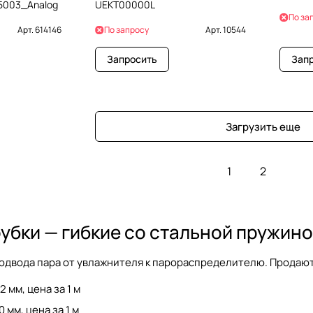
15003_Analog
UEKT00000L
По за
Арт.
614146
По запросу
Арт.
10544
Запросить
Зап
Загрузить еще
1
2
убки — гибкие со стальной пружин
одвода пара от увлажнителя к парораспределителю. Продают
 мм, цена за 1 м
 мм, цена за 1 м