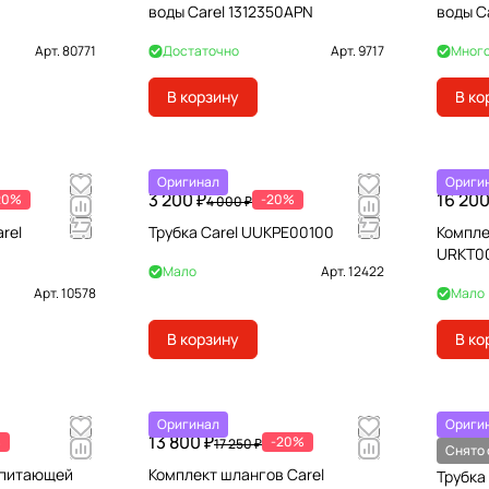
воды Carel 1312350APN
воды C
Арт.
80771
Достаточно
Арт.
9717
Мног
В корзину
В ко
Оригинал
Ориги
3 200 ₽
16 200
20%
-20%
4 000 ₽
rel
Трубка Carel UUKPE00100
Компле
URKT0
Мало
Арт.
12422
Арт.
10578
Мало
В корзину
В ко
Оригинал
Ориги
13 800 ₽
4 699 
%
-20%
17 250 ₽
Снято 
 питающей
Комплект шлангов Carel
Трубка