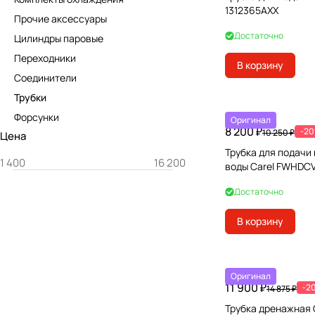
1312365AXX
Прочие аксессуары
Достаточно
Цилиндры паровые
Переходники
В корзину
Соединители
Трубки
Форсунки
Оригинал
8 200 ₽
-2
10 250 ₽
Цена
Трубка для подачи
воды Carel FWHDC
Достаточно
В корзину
Оригинал
11 900 ₽
-2
14 875 ₽
Трубка дренажная 