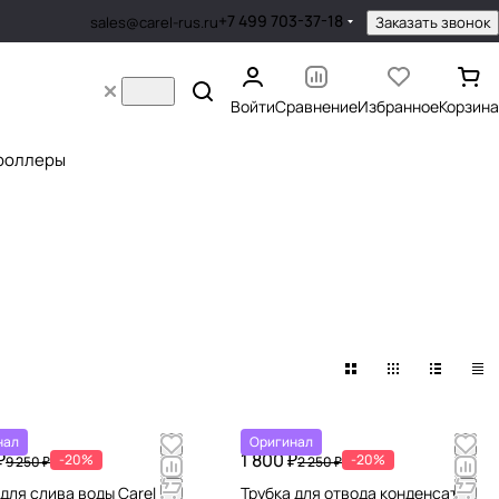
+7 499 703-37-18
Заказать звонок
sales@carel-rus.ru
Войти
Сравнение
Избранное
Корзина
роллеры
нал
Оригинал
₽
1 800 ₽
-20%
-20%
9 250 ₽
2 250 ₽
 для слива воды Carel
Трубка для отвода конденсата