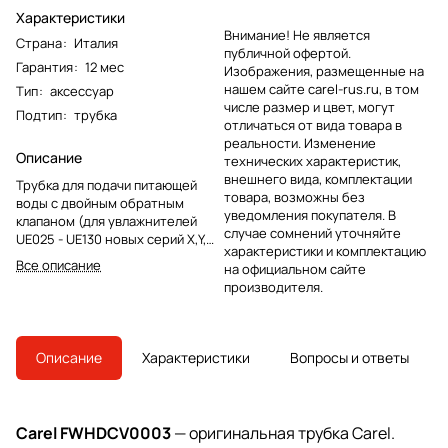
Характеристики
Внимание! Не является
Страна
:
Италия
публичной офертой.
Гарантия
:
12 мес
Изображения, размещенные на
нашем сайте carel-rus.ru, в том
Тип
:
аксессуар
числе размер и цвет, могут
Подтип
:
трубка
отличаться от вида товара в
реальности. Изменение
Описание
технических характеристик,
внешнего вида, комплектации
Трубка для подачи питающей
товара, возможны без
воды с двойным обратным
уведомления покупателя. В
клапаном (для увлажнителей
случае сомнений уточняйте
UE025 - UE130 новых серий X,Y,W;
характеристики и комплектацию
для увлажнителей UE065 - UE130
Все описание
на официальном сайте
старых серий H,P,T)
производителя.
Описание
Характеристики
Вопросы и ответы
Carel FWHDCV0003
— оригинальная трубка Carel.