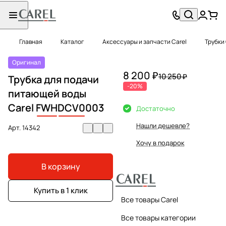
Главная
Каталог
Аксессуары и запчасти Carel
Трубки 
Оригинал
8 200 ₽
10 250 ₽
Трубка для подачи
-20%
питающей воды
Carel
FWH
DCV0
003
Достаточно
Нашли дешевле?
Арт.
14342
Хочу в подарок
В корзину
Купить в 1 клик
Все товары Carel
Все товары категории