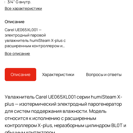
:
3/4" G внутр.
Все характеристики
Описание
Carel UE065XL001 —
электродный паровой
увлажнитель humiSteam X-plus с
расширенным контроллером и
неразборным цилиндром BL0T
Все описание
для систем вентиляции и
поддержания влажности.
Описание
Характеристики
Вопросы и ответы
Увлажнитель Carel UE065XL001 серии humiSteam X-
plus — изотермический электродный парогенератор
для систем поддержания влажности. Модель
относится к исполнению с расширенным
контроллером X-plus, неразборным цилиндром BL0T и
обычным контактором.