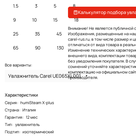
1.5
3
5
8
Калькулятор подбора увл
9
10
15
18
Внимание! Не является публичной 
25
35
45
Изображения, размещенные на на
carel-rus.ru, в том числе размер и ц
отличаться от вида товара в реаль
65
90
130
Изменение технических характерис
внешнего вида, комплектации това
без уведомления покупателя. В слу
Все варианты:
сомнений уточняйте характеристик
комплектацию на официальном сай
Увлажнитель Carel UE065XL001
производителя.
Характеристики
Серия
:
humiSteam X-plus
Страна
:
Италия
Гарантия
:
12 мес
Тип
:
увлажнитель
Подтип
:
изотермический