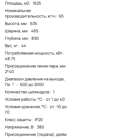
Площадь, м2
:
1625
Номинальная
производительность, кг/ч
:
65
Высота, мм
:
635
Ширина, мм
:
465
Глубина, мм
:
890
Вес, кг
:
44
Потребляемая мощность, кВт
:
48.75
Присоединение линии пара, мм
:
2*40
Диапазон давления на выходе,
Па
:
600 до 2000
?
Количество цилиндров
:
1
Условия работы, °С
:
от 1 до 40
Условия хранения, °С
:
от -10 до
70
Класс защиты
:
IP20
Напряжение, В
:
380
Присоединение (подача), дюйм