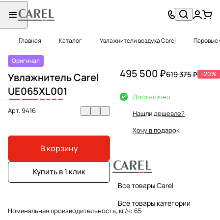
Главная
Каталог
Увлажнители воздуха Carel
Паровые 
Оригинал
495 500 ₽
619 375 ₽
-20%
Увлажнитель Carel
UE
065
X
L
0
0
1
Достаточно
Арт.
9416
Нашли дешевле?
Хочу в подарок
В корзину
Купить в 1 клик
Все товары Carel
Все товары категории
Номинальная производительность, кг/ч:
65