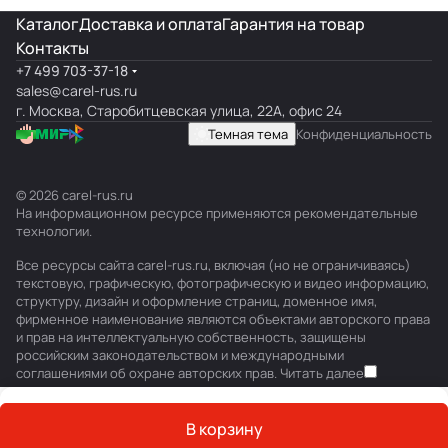
Каталог
Доставка и оплата
Гарантия на товар
Контакты
+7 499 703-37-18
sales@carel-rus.ru
г. Москва, Старобитцевская улица, 22А, офис 24
Темная тема
Конфиденциальность
© 2026 carel-rus.ru
На информационном ресурсе применяются
рекомендательные
технологии
.
Все ресурсы сайта carel-rus.ru, включая (но не ограничиваясь)
текстовую, графическую, фотографическую и видео информацию,
структуру, дизайн и оформление страниц, доменное имя,
фирменное наименование являются объектами авторского права
и прав на интеллектуальную собственность, защищены
российским законодательством и международными
соглашениями об охране авторских прав.
Читать далее
В корзину