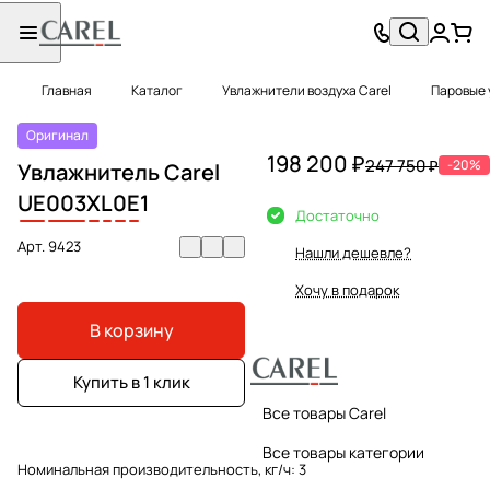
Главная
Каталог
Увлажнители воздуха Carel
Паровые 
Оригинал
198 200 ₽
247 750 ₽
-20%
Увлажнитель Carel
UE
003
X
L
0
E
1
Достаточно
Арт.
9423
Нашли дешевле?
Хочу в подарок
В корзину
Купить в 1 клик
Все товары Carel
Все товары категории
Номинальная производительность, кг/ч:
3