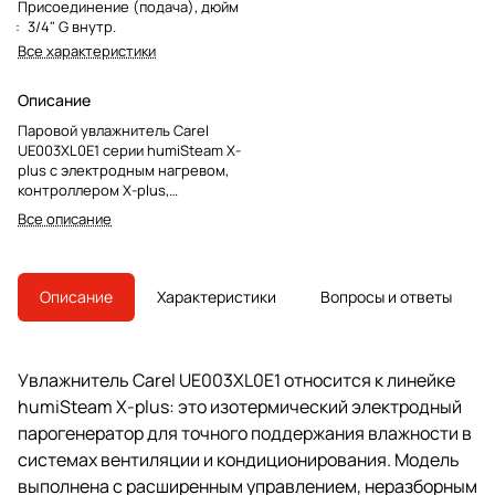
Присоединение (подача), дюйм
:
3/4" G внутр.
Все характеристики
Описание
Паровой увлажнитель Carel
UE003XL0E1 серии humiSteam X-
plus с электродным нагревом,
контроллером X-plus,
неразборным цилиндром BL0T и
Все описание
малошумным контактором.
Описание
Характеристики
Вопросы и ответы
Увлажнитель Carel UE003XL0E1 относится к линейке
humiSteam X-plus: это изотермический электродный
парогенератор для точного поддержания влажности в
системах вентиляции и кондиционирования. Модель
выполнена с расширенным управлением, неразборным