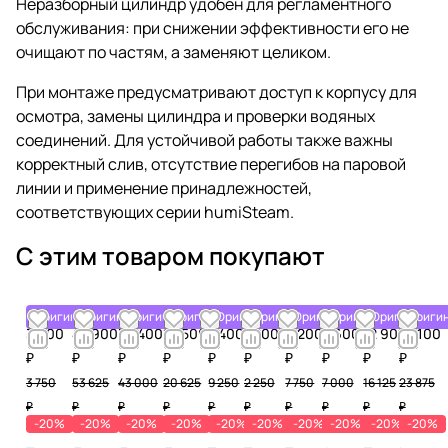
Неразборный цилиндр удобен для регламентного
обслуживания: при снижении эффективности его не
очищают по частям, а заменяют целиком.
При монтаже предусматривают доступ к корпусу для
осмотра, замены цилиндра и проверки водяных
соединений. Для устойчивой работы также важны
корректный слив, отсутствие перегибов на паровой
линии и применение принадлежностей,
соответствующих серии humiSteam.
С этим товаром покупают
Оригинал
Оригинал
Оригинал
Оригинал
Оригинал
Оригинал
Оригинал
Оригинал
Оригинал
Ориги
3 000
42 900
34 400
16 500
7 400
1 800
6 200
5 600
12 900
19 100
₽
₽
₽
₽
₽
₽
₽
₽
₽
₽
3 750
53 625
43 000
20 625
9 250
2 250
7 750
7 000
16 125
23 875
₽
₽
₽
₽
₽
₽
₽
₽
₽
₽
-20%
-20%
-20%
-20%
-20%
-20%
-20%
-20%
-20%
-20%