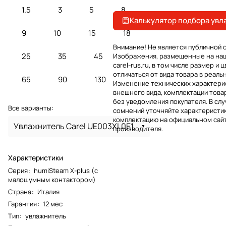
1.5
3
5
8
Калькулятор подбора увл
9
10
15
18
Внимание! Не является публичной 
25
35
45
Изображения, размещенные на на
carel-rus.ru, в том числе размер и ц
отличаться от вида товара в реаль
65
90
130
Изменение технических характерис
внешнего вида, комплектации това
без уведомления покупателя. В слу
Все варианты:
сомнений уточняйте характеристик
комплектацию на официальном сай
Увлажнитель Carel UE003XL0E1
производителя.
Характеристики
Серия
:
humiSteam X-plus (с
малошумным контактором)
Страна
:
Италия
Гарантия
:
12 мес
Тип
:
увлажнитель