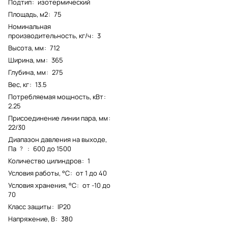
Подтип
:
изотермический
Площадь, м2
:
75
Номинальная
производительность, кг/ч
:
3
Высота, мм
:
712
Ширина, мм
:
365
Глубина, мм
:
275
Вес, кг
:
13.5
Потребляемая мощность, кВт
:
2.25
Присоединение линии пара, мм
:
22/30
Диапазон давления на выходе,
Па
:
600 до 1500
?
Количество цилиндров
:
1
Условия работы, °С
:
от 1 до 40
Условия хранения, °С
:
от -10 до
70
Класс защиты
:
IP20
Напряжение, В
:
380