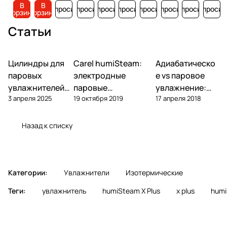
В
В
Запросить
Запросить
Запросить
Запросить
Запросить
Запросить
Запросить
Запросит
корзину
корзину
Статьи
Цилиндры для
Carel humiSteam:
Адиабатическо
Увлажнение
Увлажнение
Увлажнение
паровых
электродные
е vs паровое
увлажнителей
паровые
увлажнение:
3 апреля 2025
19 октября 2019
17 апреля 2018
Carel: замена,
увлажнители —
что выбрать
ресурс, подбор
обзор, подбор,
для объекта
обслуживание
Назад к списку
Категории:
Увлажнители
Изотермические
Теги:
увлажнитель
humiSteam X Plus
x plus
humi