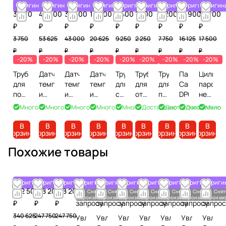
Оригинал
Оригинал
Оригинал
Оригинал
Оригинал
Оригинал
Оригинал
Оригинал
Оригин
3 000
42 900
34 400
16 500
7 400
1 800
6 200
12 900
14 000
₽
₽
₽
₽
₽
₽
₽
₽
₽
3 750
53 625
43 000
20 625
9 250
2 250
7 750
16 125
17 500
₽
₽
₽
₽
₽
₽
₽
₽
₽
-20%
-20%
-20%
-20%
-20%
-20%
-20%
-20%
-20%
Трубка
Датчик
Датчик
Датчик
Трубка
Трубка
Трубка
Парораспред
Цилинд
для
температуры
температуры
температуры
для
для
для
Carel
парово
подачи
и
и
и
слива
отвода
подачи
DP035D22R0
неразб
питающей
влажности
влажности
влажности
воды
конденсата
пара
Carel
Много
Много
Много
Много
Много
Достаточно
Достаточно
Достаточно
Мало
воды
Carel
Carel
Carel
Carel
Carel
Carel
BL0S1F
Carel
DPDC210000
DPDC110000
DPWC111000
1312357APG
1312368AXX
1312360AXX
В
В
В
В
В
В
В
В
В
корзину
корзину
корзину
корзину
корзину
корзину
корзину
корзину
корзину
FWH3415003
Похожие товары
Оригинал
Оригинал
Оригинал
Оригинал
Оригинал
Оригинал
Оригинал
Оригинал
Оригинал
Ориги
272 500
198 200
198 200
По
По
По
По
По
По
По
Снято с
Снято с
Снято с
Снято с
Снято с
Снято с
Снят
производства
производства
производства
производства
производства
производства
произво
₽
₽
₽
запросу
запросу
запросу
запросу
запросу
запросу
запрос
340 625
247 750
247 750
Увлажнитель
Увлажнитель
Увлажнитель
Увлажнитель
Увлажнитель
Увлажнител
Увлаж