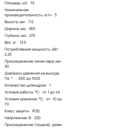
Площадь, м2
:
75
Номинальная
производительность, кг/ч
:
3
Высота, мм
:
712
Ширина, мм
:
365
Глубина, мм
:
275
Вес, кг
:
13.5
Потребляемая мощность, кВт
:
2.25
Присоединение линии пара, мм
:
30
Диапазон давления на выходе,
Па
:
600 до 1500
?
Количество цилиндров
:
1
Условия работы, °С
:
от 1 до 40
Условия хранения, °С
:
от -10 до
70
Класс защиты
:
IP20
Напряжение, В
:
220
Присоединение (подача), дюйм