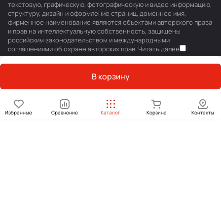
текстовую, графическую, фотографическую и видео информацию,
структуру, дизайн и оформление страниц, доменное имя,
фирменное наименование являются объектами авторского права
и прав на интеллектуальную собственность, защищены
российским законодательством и международными
соглашениями об охране авторских прав.
Читать далее
В корзину
Избранные
Сравнение
Каталог
Корзина
Контакты