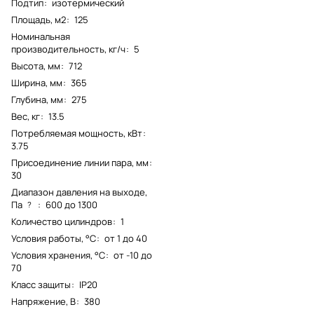
Подтип
:
изотермический
Площадь, м2
:
125
Номинальная
производительность, кг/ч
:
5
Высота, мм
:
712
Ширина, мм
:
365
Глубина, мм
:
275
Вес, кг
:
13.5
Потребляемая мощность, кВт
:
3.75
Присоединение линии пара, мм
:
30
Диапазон давления на выходе,
Па
:
600 до 1300
?
Количество цилиндров
:
1
Условия работы, °С
:
от 1 до 40
Условия хранения, °С
:
от -10 до
70
Класс защиты
:
IP20
Напряжение, В
:
380