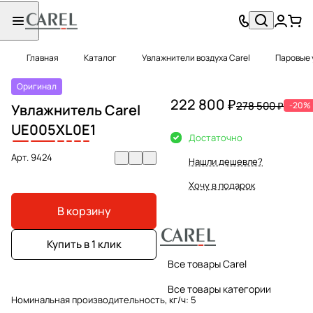
Главная
Каталог
Увлажнители воздуха Carel
Паровые 
Оригинал
222 800 ₽
278 500 ₽
-20%
Увлажнитель Carel
UE
005
X
L
0
E
1
Достаточно
Арт.
9424
Нашли дешевле?
Хочу в подарок
В корзину
Купить в 1 клик
Все товары Carel
Все товары категории
Номинальная производительность, кг/ч:
5