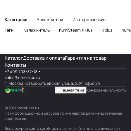
Категории:
Увлажнители
Изотермические
Теги:
увлажнитель
humiSteam X Plus
x plus
humi
Каталог
Доставка и оплата
Гарантия на товар
Контакты
+7 499 703-37-18
sales@carel-rus.ru
г. Москва, Старобитцевская улица, 22А, офис 24
Темная тема
Конфиденциальность
© 2026 carel-rus.ru
На информационном ресурсе применяются
рекомендательные
технологии
.
Все ресурсы сайта carel-rus.ru, включая (но не ограничиваясь)