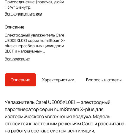
Присоединение (подача), дюйм
:
3/4" G внутр.
Все характеристики
Описание
Электродный увлажнитель Carel
UE005XL0E1 серии humiSteam X-
plus с неразборным цилиндром
BL0T и малошумным
контактором для систем
Все описание
вентиляции и локального
парового увлажнения.
Описание
Характеристики
Вопросы и ответы
Увлажнитель Carel UE005XL0E1 — электродный
парогенератор серии humiSteam X-plus для
изотермического увлажнения воздуха. Модель
относится к настенным решениям Carel и рассчитана
на работу в составе систем вентиляции,