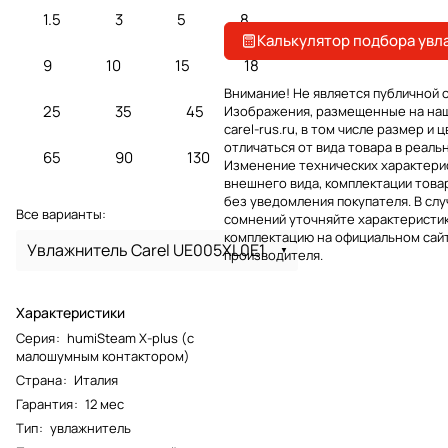
1.5
3
5
8
Калькулятор подбора увл
9
10
15
18
Внимание! Не является публичной 
25
35
45
Изображения, размещенные на на
carel-rus.ru, в том числе размер и ц
отличаться от вида товара в реаль
65
90
130
Изменение технических характерис
внешнего вида, комплектации това
без уведомления покупателя. В слу
Все варианты:
сомнений уточняйте характеристик
комплектацию на официальном сай
Увлажнитель Carel UE005XL0E1
производителя.
Характеристики
Серия
:
humiSteam X-plus (с
малошумным контактором)
Страна
:
Италия
Гарантия
:
12 мес
Тип
:
увлажнитель