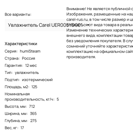
Внимание! Не является публичной 
Изображения, размещенные на на
Все варианты:
carel-rus.ru, в том числе размер и ц
Увлажнитель Carel UER005YD001
отличаться от вида товара в реаль
Изменение технических характерис
внешнего вида, комплектации това
без уведомления покупателя. В слу
Характеристики
сомнений уточняйте характеристик
Серия
:
humiSteam
комплектацию на официальном сай
производителя.
Страна
:
Россия
Гарантия
:
12 мес
Тип
:
увлажнитель
Подтип
:
изотермический
Площадь, м2
:
125
Номинальная
производительность, кг/ч
:
5
Высота, мм
:
712
Ширина, мм
:
365
Глубина, мм
:
275
Вес, кг
:
17