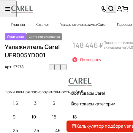
Главная
Каталог
Увлажнители воздуха Carel
Паровые 
Оригинал
Снято с производства
148 446 ₽
Последняя извес
Увлажнитель Carel
актуальна на 01.0
UE
R
005
Y
D
0
0
1
По запросу
Арт.
27278
Номинальная производительность, кг/ч:
5
Все товары Carel
1.5
3
5
8
Все товары категории
9
10
15
18
Калькулятор подбора увл
25
35
45
65