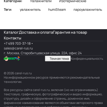
Категории:
Увлажнители
Изотермические
Теги:
увлажнитель
humiSteam
пароувлажнитель
Каталог
Доставка и оплата
Гарантия на товар
Контакты
+7 499 703-37-18
sales@carel-rus.ru
г. Москва, Старобитцевская улица, 22А, офис 24
Темная тема
Конфиденциальность
© 2026 carel-rus.ru
На информационном ресурсе применяются
рекомендательные
технологии
.
Все ресурсы сайта carel-rus.ru, включая (но не ограничиваясь)
текстовую, графическую, фотографическую и видео информацию,
структуру, дизайн и оформление страниц, доменное имя,
фирменное наименование являются объектами авторского права