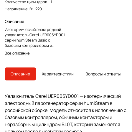
Количество цилиндров
:
1
Напряжение, В
:
220
Описание
Изотермический электродный
увлажнитель Carel UER005YD001
серии humiSteam Basic с
базовым контроллером и
неразборным цилиндром BL0T.
Все описание
Модель снята с производства,
преемник — UE005XD001.
Описание
Характеристики
Вопросы и ответы
Увлажнитель Carel UER005YD001 — изотермический
электродный парогенератор серии humiSteam в
российской сборке. Модель относится к исполнению с
базовым контроллером, обычным контактором и
неразборным цилиндром BL0T, который заменяется
целиком после выработки ресурса.