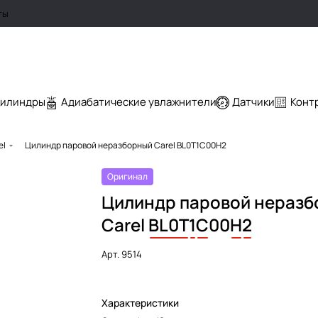
ты
цилиндры
Адиабатические увлажнители
Датчики
Конт
el
Цилиндр паровой неразборный Carel BL0T1C00H2
Оригинал
Цилиндр паровой нераз
Carel
BL0T
1
C
00
H
2
Арт.
9514
Характеристики