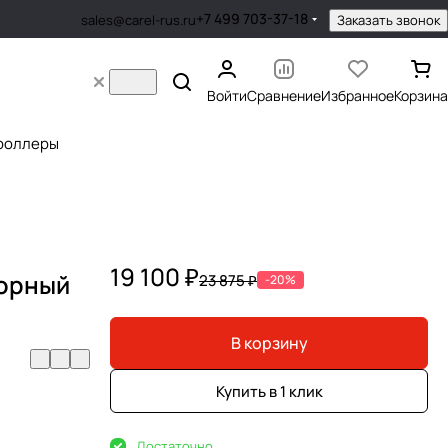
+7 499 703-37-18
Заказать звонок
sales@carel-rus.ru
Войти
Сравнение
Избранное
Корзина
роллеры
19 100 ₽
борный
23 875 ₽
-20%
В корзину
Купить в 1 клик
Достаточно