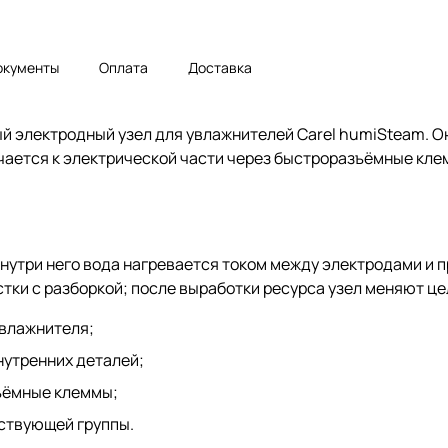
окументы
Оплата
Доставка
 электродный узел для увлажнителей Carel humiSteam. Он
чается к электрической части через быстроразъёмные кле
нутри него вода нагревается током между электродами и 
стки с разборкой; после выработки ресурса узел меняют це
увлажнителя;
нутренних деталей;
ъёмные клеммы;
ствующей группы.