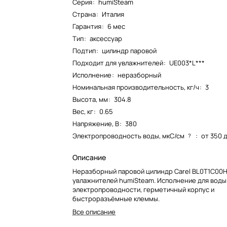
Серия
:
humiSteam
Страна
:
Италия
Гарантия
:
6 мес
Тип
:
аксессуар
Подтип
:
цилиндр паровой
Подходит для увлажнителей
:
UE003*L***
Исполнение
:
неразборный
Номинальная производительность, кг/ч
:
3
Высота, мм
:
304.8
Вес, кг
:
0.65
Напряжение, В
:
380
Электропроводность воды, мкС/см
:
от 350 
?
Описание
Неразборный паровой цилиндр Carel BL0T1C00H
увлажнителей humiSteam. Исполнение для воды
электропроводности, герметичный корпус и
быстроразъёмные клеммы.
Все описание