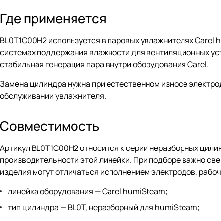
Где применяется
BL0T1C00H2 используется в паровых увлажнителях Carel 
системах поддержания влажности для вентиляционных уста
стабильная генерация пара внутри оборудования Carel.
Замена цилиндра нужна при естественном износе электрод
обслуживании увлажнителя.
Совместимость
Артикул BL0T1C00H2 относится к серии неразборных цили
производительности этой линейки. При подборе важно свер
изделия могут отличаться исполнением электродов, рабо
линейка оборудования — Carel humiSteam;
тип цилиндра — BL0T, неразборный для humiSteam;