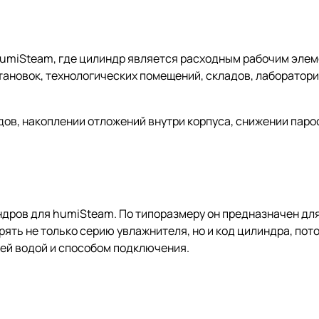
humiSteam, где цилиндр является расходным рабочим элем
новок, технологических помещений, складов, лабораторий 
ов, накоплении отложений внутри корпуса, снижении паро
ндров для humiSteam. По типоразмеру он предназначен дл
ять не только серию увлажнителя, но и код цилиндра, пот
чей водой и способом подключения.