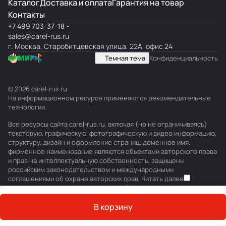
Каталог
Доставка и оплата
Гарантия на товар
Контакты
+7 499 703-37-18
sales@carel-rus.ru
г. Москва, Старобитцевская улица, 22А, офис 24
Темная тема
Конфиденциальность
© 2026 carel-rus.ru
На информационном ресурсе применяются
рекомендательные
технологии
.
Все ресурсы сайта carel-rus.ru, включая (но не ограничиваясь)
текстовую, графическую, фотографическую и видео информацию,
структуру, дизайн и оформление страниц, доменное имя,
фирменное наименование являются объектами авторского права
и прав на интеллектуальную собственность, защищены
российским законодательством и международными
соглашениями об охране авторских прав.
Читать далее
В корзину