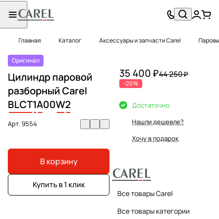
Главная
Каталог
Аксессуары и запчасти Carel
Паровы
Оригинал
35 400 ₽
44 250 ₽
Цилиндр паровой
-20%
разборный Carel
BLCT
1
A
00
W
2
Достаточно
Нашли дешевле?
Арт.
9554
Хочу в подарок
В корзину
Купить в 1 клик
Все товары Carel
Все товары категории