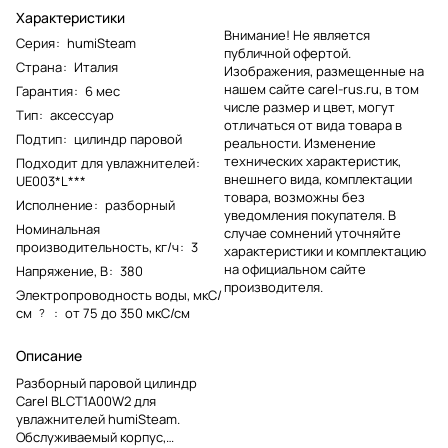
Характеристики
Внимание! Не является
Серия
:
humiSteam
публичной офертой.
Страна
:
Италия
Изображения, размещенные на
нашем сайте carel-rus.ru, в том
Гарантия
:
6 мес
числе размер и цвет, могут
Тип
:
аксессуар
отличаться от вида товара в
Подтип
:
цилиндр паровой
реальности. Изменение
технических характеристик,
Подходит для увлажнителей
:
внешнего вида, комплектации
UE003*L***
товара, возможны без
Исполнение
:
разборный
уведомления покупателя. В
Номинальная
случае сомнений уточняйте
производительность, кг/ч
:
3
характеристики и комплектацию
на официальном сайте
Напряжение, В
:
380
производителя.
Электропроводность воды, мкС/
см
:
от 75 до 350 мкС/см
?
Описание
Разборный паровой цилиндр
Carel BLCT1A00W2 для
увлажнителей humiSteam.
Обслуживаемый корпус,