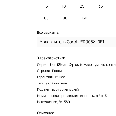
15
18
25
35
65
90
130
Все варианты:
Увлажнитель Carel UER005XL0E1
Характеристики
Серия
:
humiSteam X-plus (с малошумным конт
Страна
:
Россия
Гарантия
:
12 мес
Тип
:
увлажнитель
Подтип
:
изотермический
Номинальная производительность, кг/ч
:
5
Напряжение, В
:
380
Описание