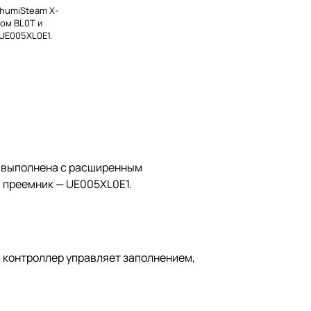
 humiSteam X-
ом BL0T и
UE005XL0E1.
ь выполнена с расширенным
 преемник — UE005XL0E1.
, контроллер управляет заполнением,