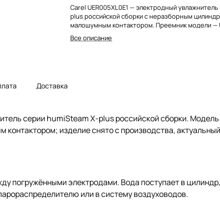
Carel UER005XL0E1 — электродный увлажнитель
plus российской сборки с неразборным цилиндр
малошумным контактором. Преемник модели — 
Все описание
плата
Доставка
итель серии humiSteam X-plus российской сборки. Модел
 контактором; изделие снято с производства, актуальный
жду погружёнными электродами. Вода поступает в цилиндр
 парораспределителю или в систему воздуховодов.