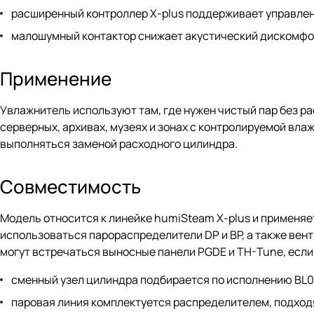
расширенный контроллер X-plus поддерживает управле
малошумный контактор снижает акустический дискомфо
Применение
Увлажнитель используют там, где нужен чистый пар без р
серверных, архивах, музеях и зонах с контролируемой вл
выполняться заменой расходного цилиндра.
Совместимость
Модель относится к линейке humiSteam X-plus и применяе
использоваться парораспределители DP и BP, а также вен
могут встречаться выносные панели PGDE и TH-Tune, если
сменный узел цилиндра подбирается по исполнению BL0
паровая линия комплектуется распределителем, подход