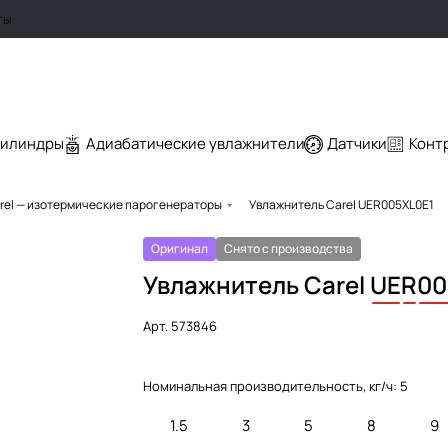
ты
цилиндры
Адиабатические увлажнители
Датчики
Конт
rel — изотермические парогенераторы
Увлажнитель Carel UER005XL0E1
Оригинал
Снято с производства
Увлажнитель Carel
UE
R
00
Арт.
573846
Номинальная производительность, кг/ч:
5
1.5
3
5
8
9