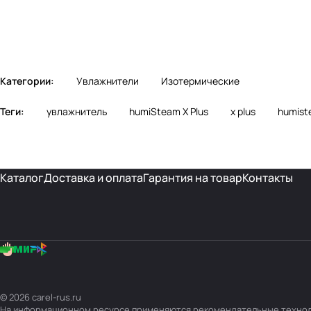
Категории:
Увлажнители
Изотермические
Теги:
увлажнитель
humiSteam X Plus
x plus
humist
Каталог
Доставка и оплата
Гарантия на товар
Контакты
© 2026 carel-rus.ru
На информационном ресурсе применяются
рекомендательные техно