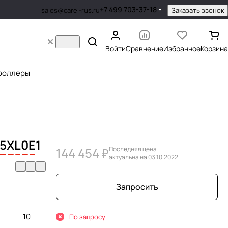
+7 499 703-37-18
Заказать звонок
sales@carel-rus.ru
Войти
Сравнение
Избранное
Корзина
роллеры
5
X
L
0
E
1
144 454 ₽
Последняя цена
актуальна на 03.10.2022
Запросить
10
По запросу