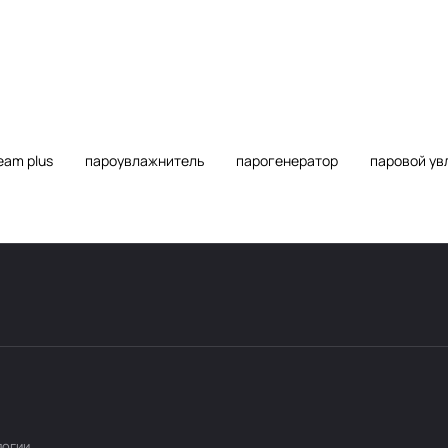
eam plus
пароувлажнитель
парогенератор
паровой ув
логии
.