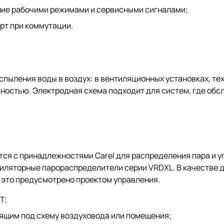
ние рабочими режимами и сервисными сигналами;
рт при коммутации.
аспыления воды в воздух: в вентиляционных установках, т
ажностью. Электродная схема подходит для систем, где об
тся с принадлежностями Carel для распределения пара и у
тиляторные парораспределители серии VRDXL. В качестве 
 это предусмотрено проектом управления.
T;
ящим под схему воздуховода или помещения;