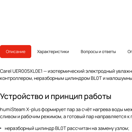
Описание
Характеристики
Вопросы и ответы
О
Carel UER005XL0E1 — изотермический электродный увлажн
контроллером, неразборным цилиндром BL0T и малошумным
Устройство и принцип работы
humiSteam X-plus формирует пар за счёт нагрева воды ме
сливом и рабочим режимом, а готовый пар направляется к
неразборный цилиндр BL0T рассчитан на замену узлом;