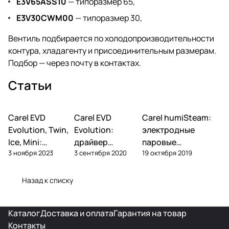
E3V65ASS10
— типоразмер 65,
E3V30CWM00
— типоразмер 30,
Вентиль подбирается по холодопроизводительности
контура, хладагенту и присоединительным размерам.
Подбор — через почту в
контактах
.
Статьи
Carel EVD
Автоматика и
Carel EVD
Автоматика и
Carel humiSteam:
Увлажнение
контроллеры
контроллеры
Evolution, Twin,
Evolution:
электродные
Ice, Mini:
драйвер
паровые
3 ноября 2023
3 сентября 2020
19 октября 2019
расшифровка
электронного
увлажнители —
артикулов и
ТРВ — настройка
обзор, подбор,
алгоритмы
и применение
обслуживание
Назад к списку
Каталог
Доставка и оплата
Гарантия на товар
Контакты