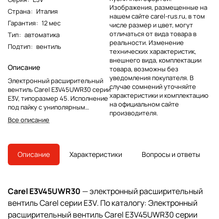
Изображения, размещенные на
Страна
:
Италия
нашем сайте carel-rus.ru, в том
Гарантия
:
12 мес
числе размер и цвет, могут
отличаться от вида товара в
Тип
:
автоматика
реальности. Изменение
Подтип
:
вентиль
технических характеристик,
внешнего вида, комплектации
Описание
товара, возможны без
уведомления покупателя. В
Электронный расширительный
случае сомнений уточняйте
вентиль Carel E3V45UWR30 серии
характеристики и комплектацию
E3V, типоразмер 45. Исполнение
на официальном сайте
под пайку с униполярным
производителя.
статором и кабелем 1 м, без
Все описание
смотрового стекла.
Описание
Характеристики
Вопросы и ответы
Carel E3V45UWR30
— электронный расширительный
вентиль Carel серии E3V. По каталогу: Электронный
расширительный вентиль Carel E3V45UWR30 серии