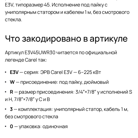
E3V, типоразмер 45. Исполнение под пайку с
униполярным статором и кабелем 1 м, без смотрового
стекла.
Что закодировано в артикуле
Артикул E3V45UWR30 читается по официальной
легенде Carel так:
E3V
— серия: ЭРВ Carel E3V — 6–225 кВт
W
— присоединение: под пайку, дюймовый
R
— размер присоединения: 3/4″×7/8″ у исполнений S
и H, 7/8″×7/8″ у C и B
3
— комплектация: униполярный статор, кабель 1 м,
без смотрового стекла
0
— упаковка: одиночная