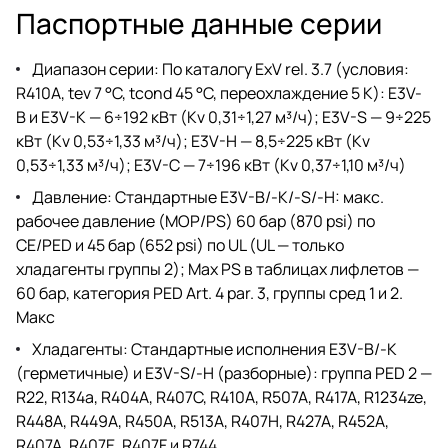
Паспортные данные серии
Диапазон серии: По каталогу ExV rel. 3.7 (условия:
R410A, tev 7 °C, tcond 45 °C, переохлаждение 5 K): E3V-
B и E3V-K — 6÷192 кВт (Kv 0,31÷1,27 м³/ч); E3V-S — 9÷225
кВт (Kv 0,53÷1,33 м³/ч); E3V-H — 8,5÷225 кВт (Kv
0,53÷1,33 м³/ч); E3V-C — 7÷196 кВт (Kv 0,37÷1,10 м³/ч)
Давление: Стандартные E3V-B/-K/-S/-H: макс.
рабочее давление (MOP/PS) 60 бар (870 psi) по
CE/PED и 45 бар (652 psi) по UL (UL — только
хладагенты группы 2); Max PS в таблицах лифлетов —
60 бар, категория PED Art. 4 par. 3, группы сред 1 и 2.
Макс
Хладагенты: Стандартные исполнения E3V-B/-K
(герметичные) и E3V-S/-H (разборные): группа PED 2 —
R22, R134a, R404A, R407C, R410A, R507A, R417A, R1234ze,
R448A, R449A, R450A, R513A, R407H, R427A, R452A,
R407A, R407E, R407F и R744