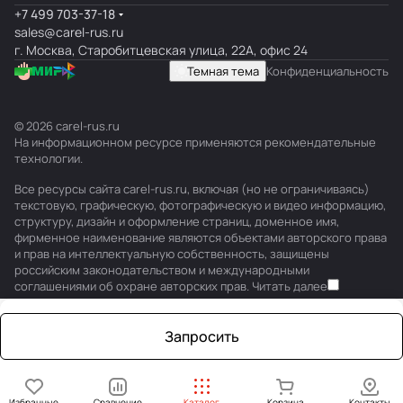
+7 499 703-37-18
sales@carel-rus.ru
г. Москва, Старобитцевская улица, 22А, офис 24
Темная тема
Конфиденциальность
© 2026 carel-rus.ru
На информационном ресурсе применяются
рекомендательные
технологии
.
Все ресурсы сайта carel-rus.ru, включая (но не ограничиваясь)
текстовую, графическую, фотографическую и видео информацию,
структуру, дизайн и оформление страниц, доменное имя,
фирменное наименование являются объектами авторского права
и прав на интеллектуальную собственность, защищены
российским законодательством и международными
соглашениями об охране авторских прав.
Читать далее
Запросить
Избранные
Сравнение
Каталог
Корзина
Контакты