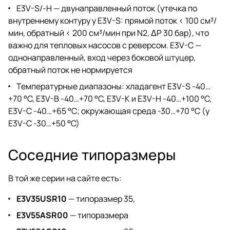
E3V-S/-H — двунаправленный поток (утечка по
внутреннему контуру у E3V-S: прямой поток < 100 см³/
мин, обратный < 200 см³/мин при N2, ΔP 30 бар), что
важно для тепловых насосов с реверсом. E3V-C —
однонаправленный, вход через боковой штуцер,
обратный поток не нормируется
Температурные диапазоны: хладагент E3V-S -40…
+70 °C, E3V-B -40…+70 °C, E3V-K и E3V-H -40…+100 °C,
E3V-C -40…+65 °C; окружающая среда -30…+70 °C (у
E3V-C -30…+50 °C)
Соседние типоразмеры
В той же серии на сайте есть:
E3V35USR10
— типоразмер 35,
E3V55ASR00
— типоразмера