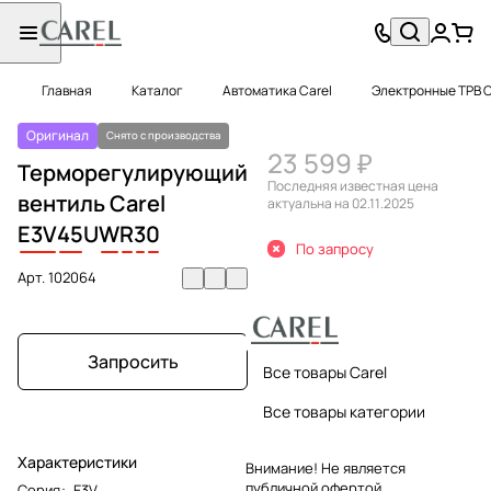
Главная
Каталог
Автоматика Carel
Электронные ТРВ C
Оригинал
Снято с производства
23 599 ₽
Терморегулирующий
Последняя известная цена
вентиль Carel
актуальна на 02.11.2025
E3V
45
U
W
R
3
0
По запросу
Арт.
102064
Запросить
Все товары Carel
Все товары категории
Характеристики
Внимание! Не является
публичной офертой.
Серия
:
E3V