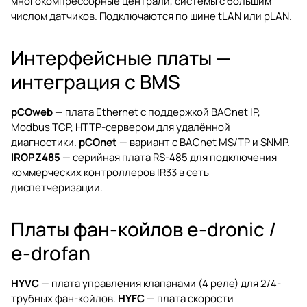
многокомпрессорные централи, системы с большим
числом датчиков. Подключаются по шине tLAN или pLAN.
Интерфейсные платы —
интеграция с BMS
pCOweb
— плата Ethernet с поддержкой BACnet IP,
Modbus TCP, HTTP-сервером для удалённой
диагностики.
pCOnet
— вариант с BACnet MS/TP и SNMP.
IROPZ485
— серийная плата RS-485 для подключения
коммерческих контроллеров IR33 в сеть
диспетчеризации.
Платы фан-койлов e-dronic /
e-drofan
HYVC
— плата управления клапанами (4 реле) для 2/4-
трубных фан-койлов.
HYFC
— плата скорости