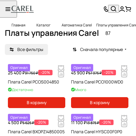
Главная
Каталог
Автоматика Carel
Платы управления Car
Платы управления Carel
87
Все фильтры
Сначала популярные
Оригинал
Оригинал
25 400 ₽
-20%
45 900 ₽
-20%
31 750 ₽
57 375 ₽
Плата Carel PCOS004850
Плата Carel PCO1000WD0
Достаточно
Много
В корзину
В корзину
Оригинал
Оригинал
4 500 ₽
-20%
11 100 ₽
-20%
5 625 ₽
13 875 ₽
Плата Carel BXOPZI4850005
Плата Carel HYSC00F0P0