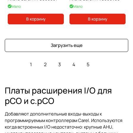
Мало
Мало
В корзину
В корзину
Загрузить еще
1
2
3
4
5
Платы расширения I/O для
pCO и c.pCO
Добавляют дополнительные входы-выходы к
программируемым контроллерам Carel. Используются
когда встроенных I/O недостаточно: крупные AHU,