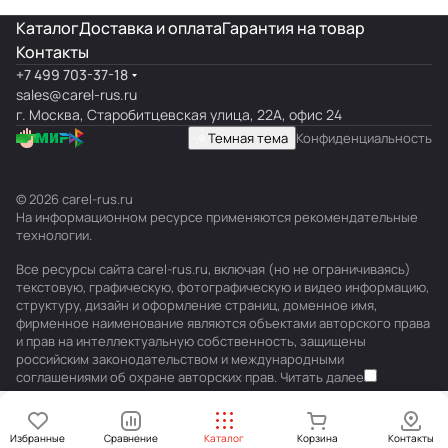
Каталог
Доставка и оплата
Гарантия на товар
Контакты
+7 499 703-37-18
sales@carel-rus.ru
г. Москва, Старобитцевская улица, 22А, офис 24
Темная тема
Конфиденциальность
© 2026 carel-rus.ru
На информационном ресурсе применяются
рекомендательные
технологии
.
Все ресурсы сайта carel-rus.ru, включая (но не ограничиваясь)
текстовую, графическую, фотографическую и видео информацию,
структуру, дизайн и оформление страниц, доменное имя,
фирменное наименование являются объектами авторского права
и прав на интеллектуальную собственность, защищены
российским законодательством и международными
соглашениями об охране авторских прав.
Читать далее
Избранные
Сравнение
Каталог
Корзина
Контакты