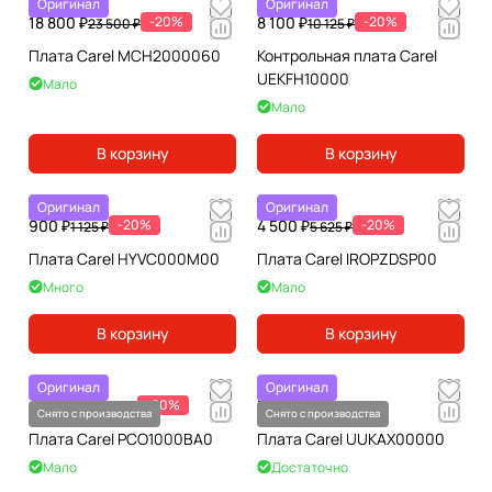
Оригинал
Оригинал
18 800 ₽
-20%
8 100 ₽
-20%
23 500 ₽
10 125 ₽
Плата Carel MCH2000060
Контрольная плата Carel
UEKFH10000
Мало
Мало
В корзину
В корзину
Оригинал
Оригинал
900 ₽
-20%
4 500 ₽
-20%
1 125 ₽
5 625 ₽
Плата Carel HYVC000M00
Плата Carel IROPZDSP00
Много
Мало
В корзину
В корзину
Оригинал
Оригинал
45 428 ₽
-20%
По запросу
56 784 ₽
Снято с производства
Снято с производства
Плата Carel PCO1000BA0
Плата Carel UUKAX00000
Мало
Достаточно