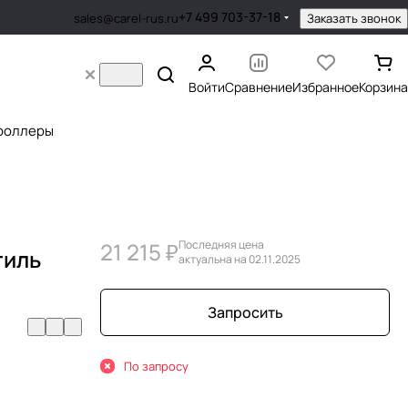
+7 499 703-37-18
Заказать звонок
sales@carel-rus.ru
Войти
Сравнение
Избранное
Корзина
роллеры
21 215 ₽
Последняя цена
тиль
актуальна на 02.11.2025
Запросить
По запросу