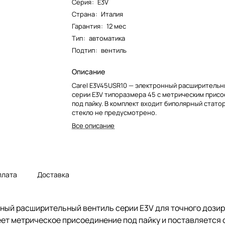
Серия
:
E3V
Страна
:
Италия
Гарантия
:
12 мес
Тип
:
автоматика
Подтип
:
вентиль
Описание
Carel E3V45USR10 — электронный расширительн
серии E3V типоразмера 45 с метрическим прис
под пайку. В комплект входит биполярный стато
стекло не предусмотрено.
Все описание
плата
Доставка
ный расширительный вентиль серии E3V для точного дозир
еет метрическое присоединение под пайку и поставляется 