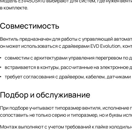
Модель E3V45USR10 выбирают для систем, где нужен вен
в комплекте.
Совместимость
Вентиль предназначен для работы с управляющей автомат
он может использоваться с драйверами EVD Evolution, к
совместим с архитектурами управления перегревом по 
встраивается в контуры, рассчитанные на электронное 
требует согласования с драйвером, кабелем, датчиками
Подбор и обслуживание
При подборе учитывают типоразмер вентиля, исполнение п
сопоставить не только серию и типоразмер, но и буквы ис
Монтаж выполняют с учетом требований к пайке холодильн