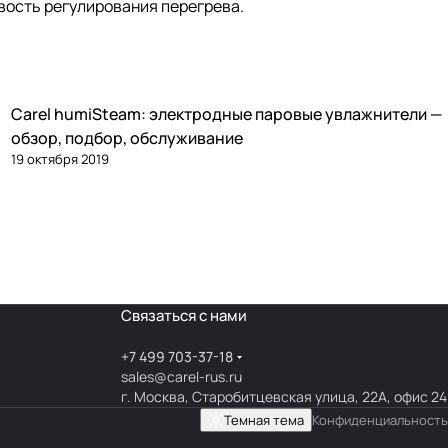
вость регулирования перегрева.
Carel humiSteam: электродные паровые увлажнители —
Увлажнение
обзор, подбор, обслуживание
19 октября 2019
Связаться с нами
+7 499 703-37-18
sales@carel-rus.ru
г. Москва, Старобитцевская улица, 22А, офис 24
Темная тема
Конфиденциальность