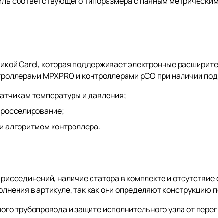
тиль соответствующего типоразмера с паяным метрически
икой Carel, которая поддерживает электронные расширите
онтроллерами MPXPRO и контроллерами pCO при наличии по
датчикам температуры и давления;
дросселирование;
 и алгоритмом контроллера.
рисоединений, наличие статора в комплекте и отсутствие 
полнения в артикуле, так как они определяют конструкцию
ого трубопровода и защите исполнительного узла от перег