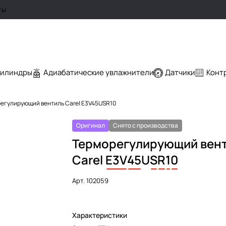
ты
цилиндры
Адиабатические увлажнители
Датчики
Конт
егулирующий вентиль Carel E3V45USR10
Оригинал
Снято с производства
Терморегулирующий вен
Carel
E3V
45
U
S
R
1
0
Арт.
102059
Характеристики