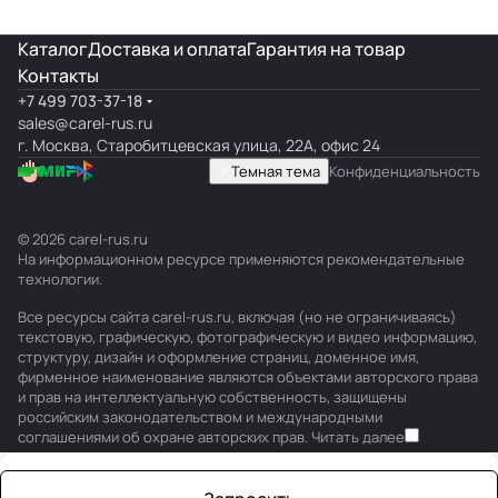
Каталог
Доставка и оплата
Гарантия на товар
Контакты
+7 499 703-37-18
sales@carel-rus.ru
г. Москва, Старобитцевская улица, 22А, офис 24
Темная тема
Конфиденциальность
© 2026 carel-rus.ru
На информационном ресурсе применяются
рекомендательные
технологии
.
Все ресурсы сайта carel-rus.ru, включая (но не ограничиваясь)
текстовую, графическую, фотографическую и видео информацию,
структуру, дизайн и оформление страниц, доменное имя,
фирменное наименование являются объектами авторского права
и прав на интеллектуальную собственность, защищены
российским законодательством и международными
соглашениями об охране авторских прав.
Читать далее