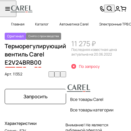
Главная
Каталог
Автоматика Carel
Электронные ТРВ C
Оригинал
Снято с производства
11 275 ₽
Терморегулирующий
Последняя известная цена
вентиль Carel
актуальна на 20.06.2022
E2V
24
B
RB
0
0
По запросу
Арт.
11352
Запросить
Все товары Carel
Все товары категории
Характеристики
Внимание! Не является
публичной офертой.
Серия
:
E2V