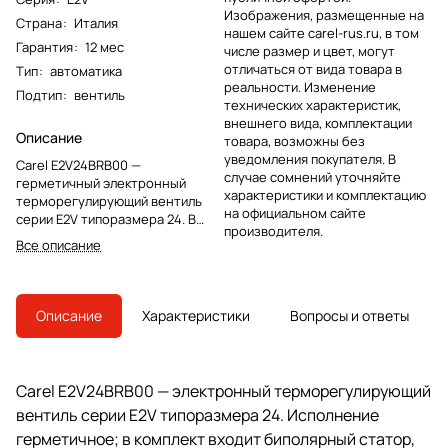
Изображения, размещенные на
Страна
:
Италия
нашем сайте carel-rus.ru, в том
Гарантия
:
12 мес
числе размер и цвет, могут
отличаться от вида товара в
Тип
:
автоматика
реальности. Изменение
Подтип
:
вентиль
технических характеристик,
внешнего вида, комплектации
Описание
товара, возможны без
уведомления покупателя. В
Carel E2V24BRB00 —
случае сомнений уточняйте
герметичный электронный
характеристики и комплектацию
терморегулирующий вентиль
на официальном сайте
серии E2V типоразмера 24. В
производителя.
комплект входит биполярный
Все описание
статор, предусмотрено
смотровое стекло.
Описание
Характеристики
Вопросы и ответы
Carel E2V24BRB00 — электронный терморегулирующий
вентиль серии E2V типоразмера 24. Исполнение
герметичное; в комплект входит биполярный статор,