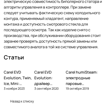
электрическую совместимость биполярного статора и
алгоритм управления в контроллере. При замене
следует учитывать фактическую схему холодильного
контура, применяемый хладагент, направление
монтажа и доступность смотрового стекла для
последующего осмотра. Так как изделие снято с
производства, при обслуживании оборудования стоит
заранее проверять доступность прямой замены или
совместимого аналога в той же системе управления.
Статьи
Carel EVD
Автоматика и
Carel EVD
Автоматика и
Carel humiSteam:
Увлажнение
контроллеры
контроллеры
Evolution, Twin,
Evolution:
электродные
Ice, Mini:
драйвер
паровые
3 ноября 2023
3 сентября 2020
19 октября 2019
расшифровка
электронного
увлажнители —
артикулов и
ТРВ — настройка
обзор, подбор,
алгоритмы
и применение
обслуживание
Назад к списку