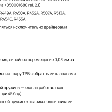
 +050001680 rel. 2.1)
 R449A, R450A, R452A, R507A, R513A,
, R454C, R455A
авляться исключительно драйверами
ения, линейное перемещение 0,03 мм за
меняет пару ТРВ с обратными клапанами
й пружины — клапан работает как
 при 45 бар)
ованной пружине с шарикоподшипниками