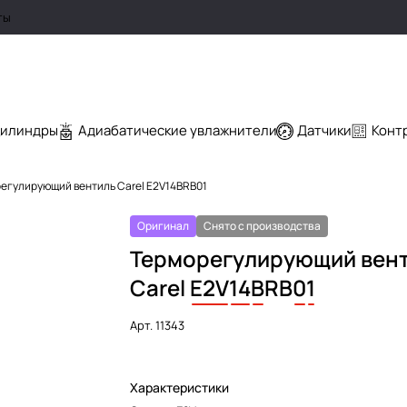
ты
цилиндры
Адиабатические увлажнители
Датчики
Конт
егулирующий вентиль Carel E2V14BRB01
Оригинал
Снято с производства
Терморегулирующий вен
Carel
E2V
14
B
RB
0
1
Арт.
11343
Характеристики