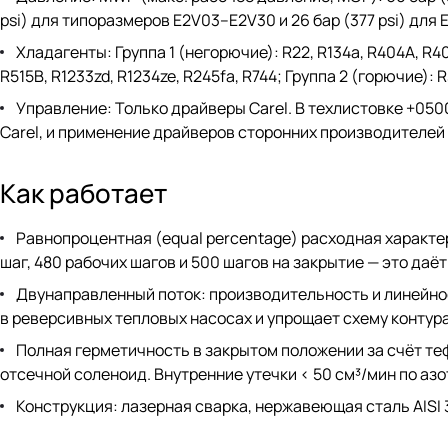
psi) для типоразмеров E2V03–E2V30 и 26 бар (377 psi) для 
Хладагенты: Группа 1 (негорючие): R22, R134a, R404A, R40
R515B, R1233zd, R1234ze, R245fa, R744; Группа 2 (горючие): 
Управление: Только драйверы Carel. В техлистовке +05
Carel, и применение драйверов сторонних производителей
Как работает
Равнопроцентная (equal percentage) расходная характе
шаг, 480 рабочих шагов и 500 шагов на закрытие — это даё
Двунаправленный поток: производительность и линейнос
в реверсивных тепловых насосах и упрощает схему контур
Полная герметичность в закрытом положении за счёт те
отсечной соленоид. Внутренние утечки < 50 см³/мин по азот
Конструкция: лазерная сварка, нержавеющая сталь AISI