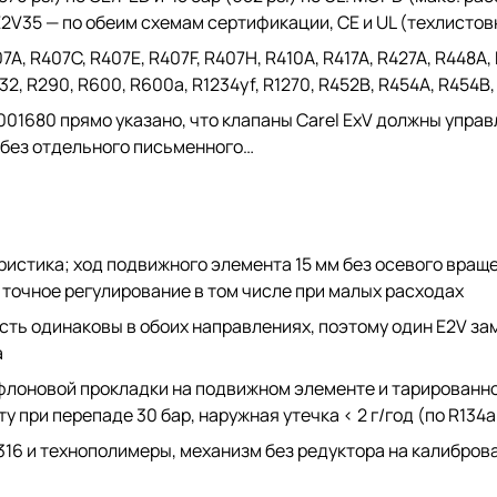
E2V35 — по обеим схемам сертификации, CE и UL (техлистовка
7A, R407C, R407E, R407F, R407H, R410A, R417A, R427A, R448A,
R32, R290, R600, R600a, R1234yf, R1270, R452B, R454A, R454B
0001680 прямо указано, что клапаны Carel ExV должны упр
 без отдельного письменного…
ристика; ход подвижного элемента 15 мм без осевого вращ
т точное регулирование в том числе при малых расходах
ть одинаковы в обоих направлениях, поэтому один E2V за
а
флоновой прокладки на подвижном элементе и тарированно
у при перепаде 30 бар, наружная утечка < 2 г/год (по R134a
 316 и технополимеры, механизм без редуктора на калибр