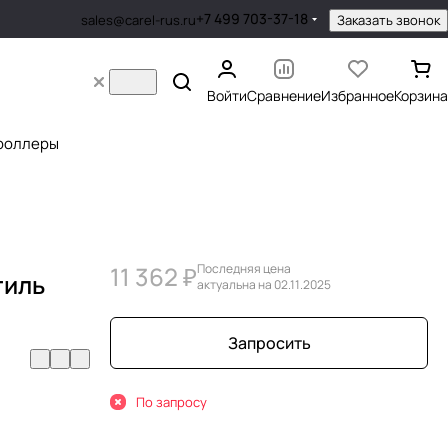
+7 499 703-37-18
Заказать звонок
sales@carel-rus.ru
Войти
Сравнение
Избранное
Корзина
роллеры
11 362 ₽
Последняя цена
тиль
актуальна на 02.11.2025
Запросить
По запросу