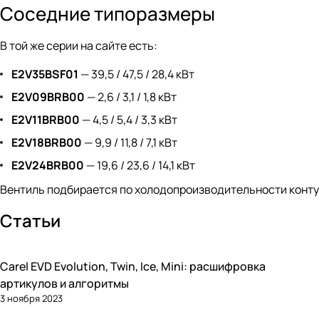
Соседние типоразмеры
В той же серии на сайте есть:
E2V35BSF01
— 39,5 / 47,5 / 28,4 кВт
E2V09BRB00
— 2,6 / 3,1 / 1,8 кВт
E2V11BRB00
— 4,5 / 5,4 / 3,3 кВт
E2V18BRB00
— 9,9 / 11,8 / 7,1 кВт
E2V24BRB00
— 19,6 / 23,6 / 14,1 кВт
Вентиль подбирается по холодопроизводительности конту
Статьи
Carel EVD Evolution, Twin, Ice, Mini: расшифровка
Автоматика и контроллеры
артикулов и алгоритмы
3 ноября 2023