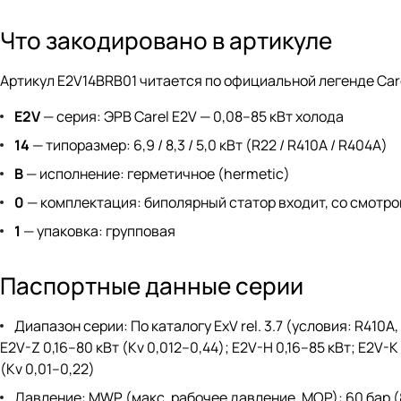
Что закодировано в артикуле
Артикул E2V14BRB01 читается по официальной легенде Care
E2V
— серия: ЭРВ Carel E2V — 0,08–85 кВт холода
14
— типоразмер: 6,9 / 8,3 / 5,0 кВт (R22 / R410A / R404A)
B
— исполнение: герметичное (hermetic)
0
— комплектация: биполярный статор входит, со смотр
1
— упаковка: групповая
Паспортные данные серии
Диапазон серии: По каталогу ExV rel. 3.7 (условия: R410A,
E2V-Z 0,16–80 кВт (Kv 0,012–0,44); E2V-H 0,16–85 кВт; E2V-
(Kv 0,01–0,22)
Давление: MWP (макс. рабочее давление, MOP): 60 бар (87