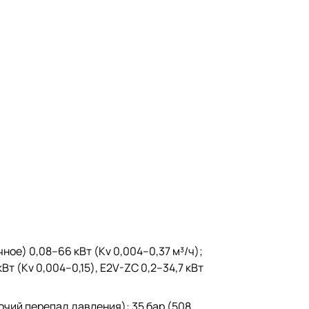
ичное) 0,08–66 кВт (Kv 0,004–0,37 м³/ч);
Вт (Kv 0,004–0,15), E2V-ZC 0,2–34,7 кВт
бочий перепад давления): 35 бар (508