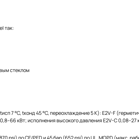
l так:
овым стеклом
 tисп 7 °C, tконд 45 °C, переохлаждение 5 K): E2V-F (гермет
K 0,8–66 кВт; исполнения высокого давления E2V-C 0,08–27 к
0 psi) по CE/PED и 45 бар (652 psi) по UL. MOPD (макс. ра