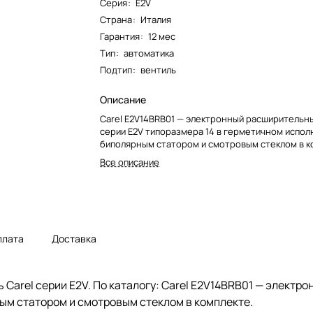
Серия
:
E2V
Страна
:
Италия
Гарантия
:
12 мес
Тип
:
автоматика
Подтип
:
вентиль
Описание
Carel E2V14BRB01 — электронный расширительн
серии E2V типоразмера 14 в герметичном исполн
биполярным статором и смотровым стеклом в к
Все описание
плата
Доставка
Carel серии E2V. По каталогу: Carel E2V14BRB01 — электр
ным статором и смотровым стеклом в комплекте.