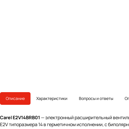
Описание
Характеристики
Вопросы и ответы
О
Carel E2V14BRB01
— электронный расширительный вентиль 
E2V типоразмера 14 в герметичном исполнении, с биполяр