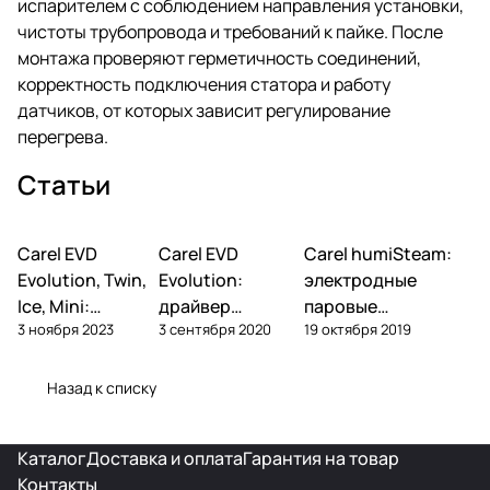
испарителем с соблюдением направления установки,
чистоты трубопровода и требований к пайке. После
монтажа проверяют герметичность соединений,
корректность подключения статора и работу
датчиков, от которых зависит регулирование
перегрева.
Статьи
Carel EVD
Автоматика и
Carel EVD
Автоматика и
Carel humiSteam:
Увлажнение
контроллеры
контроллеры
Evolution, Twin,
Evolution:
электродные
Ice, Mini:
драйвер
паровые
3 ноября 2023
3 сентября 2020
19 октября 2019
расшифровка
электронного
увлажнители —
артикулов и
ТРВ — настройка
обзор, подбор,
алгоритмы
и применение
обслуживание
Назад к списку
Каталог
Доставка и оплата
Гарантия на товар
Контакты