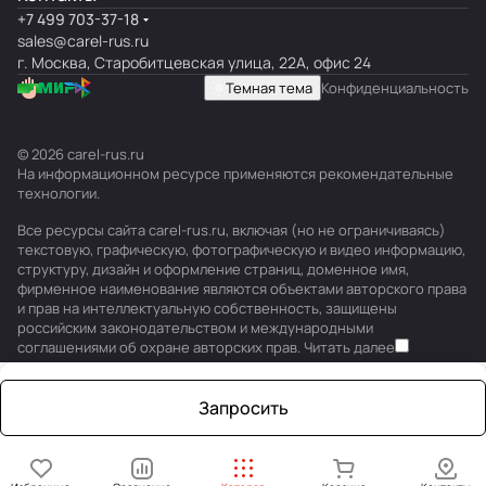
+7 499 703-37-18
sales@carel-rus.ru
г. Москва, Старобитцевская улица, 22А, офис 24
Темная тема
Конфиденциальность
© 2026 carel-rus.ru
На информационном ресурсе применяются
рекомендательные
технологии
.
Все ресурсы сайта carel-rus.ru, включая (но не ограничиваясь)
текстовую, графическую, фотографическую и видео информацию,
структуру, дизайн и оформление страниц, доменное имя,
фирменное наименование являются объектами авторского права
и прав на интеллектуальную собственность, защищены
российским законодательством и международными
соглашениями об охране авторских прав.
Читать далее
Запросить