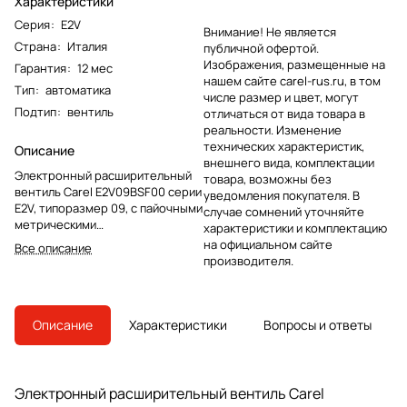
Характеристики
Серия
:
E2V
Внимание! Не является
Страна
:
Италия
публичной офертой.
Изображения, размещенные на
Гарантия
:
12 мес
нашем сайте carel-rus.ru, в том
Тип
:
автоматика
числе размер и цвет, могут
Подтип
:
вентиль
отличаться от вида товара в
реальности. Изменение
технических характеристик,
Описание
внешнего вида, комплектации
Электронный расширительный
товара, возможны без
вентиль Carel E2V09BSF00 серии
уведомления покупателя. В
E2V, типоразмер 09, с пайочными
случае сомнений уточняйте
метрическими
характеристики и комплектацию
присоединениями, биполярным
на официальном сайте
Все описание
статором и смотровым стеклом.
производителя.
Описание
Характеристики
Вопросы и ответы
Электронный расширительный вентиль Carel