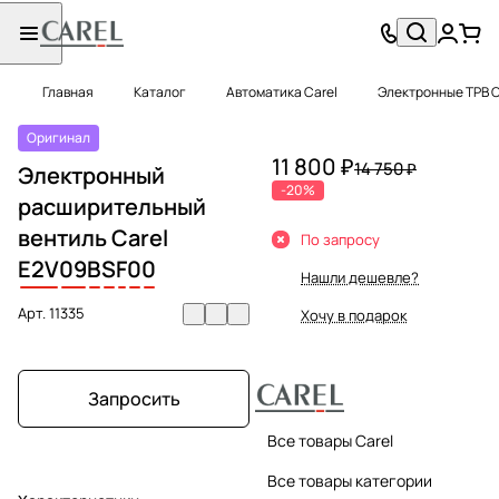
Главная
Каталог
Автоматика Carel
Электронные ТРВ C
Оригинал
11 800 ₽
14 750 ₽
Электронный
-20%
расширительный
вентиль Carel
По запросу
E2V
09
B
S
F
0
0
Нашли дешевле?
Арт.
11335
Хочу в подарок
Запросить
Все товары Carel
Все товары категории