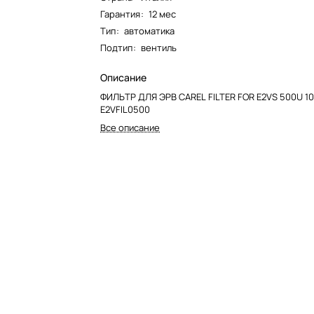
Гарантия
:
12 мес
Тип
:
автоматика
Подтип
:
вентиль
Описание
ФИЛЬТР ДЛЯ ЭРВ CAREL FILTER FOR E2VS 500U 10
E2VFIL0500
Все описание