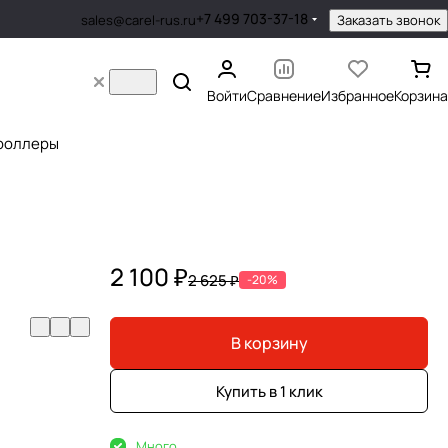
+7 499 703-37-18
Заказать звонок
sales@carel-rus.ru
Войти
Сравнение
Избранное
Корзина
роллеры
2 100 ₽
2 625 ₽
-20%
В корзину
Купить в 1 клик
Много