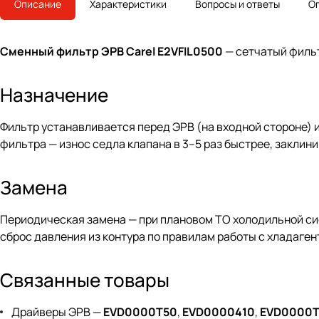
Описание
Характеристики
Вопросы и ответы
О
Сменный фильтр ЭРВ Carel E2VFIL0500
— сетчатый фильт
Назначение
Фильтр устанавливается перед ЭРВ (на входной стороне) 
фильтра — износ седла клапана в 3–5 раз быстрее, заклин
Замена
Периодическая замена — при плановом ТО холодильной си
сброс давления из контура по правилам работы с хладаген
Связанные товары
Драйверы ЭРВ —
EVD0000T50
,
EVD0000410
,
EVD0000