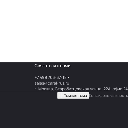
Связаться с нами
+7 499 703-37-18
sales@carel-rus.ru
г. Москва, Старобитцевская улица, 22А, офис 24
Темная тема
Конфиденциальность