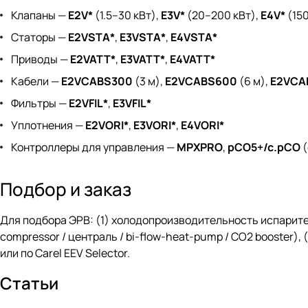
Клапаны —
E2V*
(1.5–30 кВт),
E3V*
(20–200 кВт),
E4V*
(15
Статоры —
E2VSTA*
,
E3VSTA*
,
E4VSTA*
Приводы —
E2VATT*
,
E3VATT*
,
E4VATT*
Кабели —
E2VCABS300
(3 м),
E2VCABS600
(6 м),
E2VCA
Фильтры —
E2VFIL*
,
E3VFIL*
Уплотнения —
E2VORI*
,
E3VORI*
,
E4VORI*
Контроллеры для управления —
MPXPRO
,
pCO5+/c.pCO
(
Подбор и заказ
Для подбора ЭРВ: (1) холодопроизводительность испарителя 
compressor / централь / bi-flow-heat-pump / CO2 booster)
или по Carel EEV Selector.
Статьи