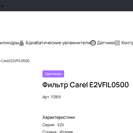
ты
цилиндры
Адиабатические увлажнители
Датчики
Конт
 Carel E2VFIL0500
Оригинал
Фильтр Carel E2VFIL0500
Арт.
11369
Характеристики
Серия
:
E2V
Страна
:
Италия