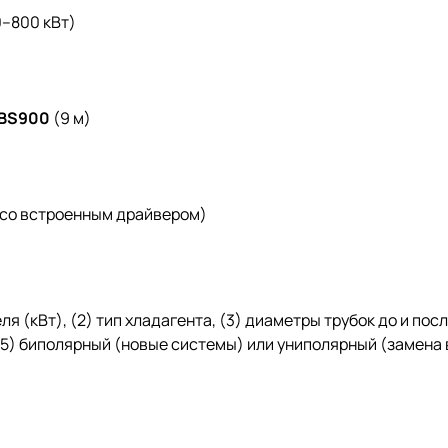
0–800 кВт)
BS900
(9 м)
со встроенным драйвером)
(кВт), (2) тип хладагента, (3) диаметры трубок до и после
, (5) биполярный (новые системы) или униполярный (замена