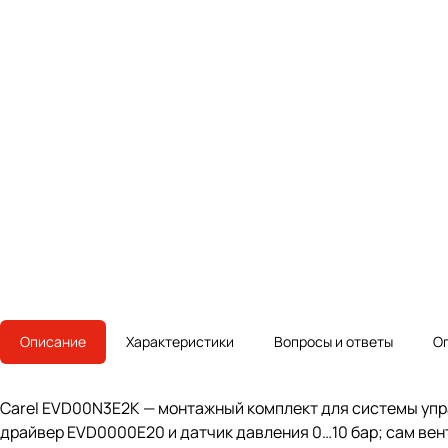
Описание
Характеристики
Вопросы и ответы
О
Carel EVD00N3E2K — монтажный комплект для системы упра
драйвер EVD0000E20 и датчик давления 0…10 бар; сам вент