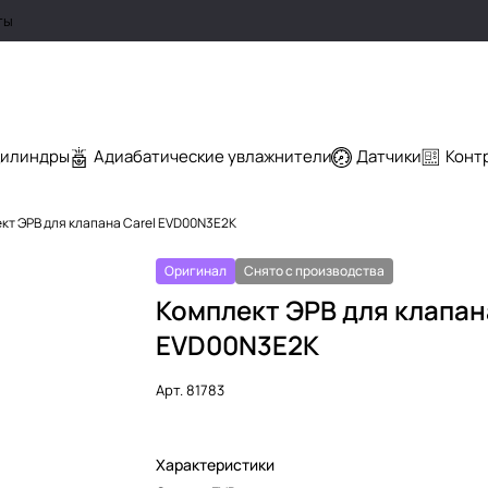
ты
цилиндры
Адиабатические увлажнители
Датчики
Конт
кт ЭРВ для клапана Carel EVD00N3E2K
Оригинал
Снято с производства
Комплект ЭРВ для клапан
EVD00N3E2K
Арт.
81783
Характеристики