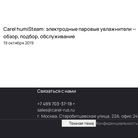
Carel humiSteam: электродные паровые увлажнители —
Увлажнение
обзор, подбор, обслуживание
19 октября 2019
Связаться с нами
+7 499 703-37-18
sales@carel-rus.ru
г. Москва, Старобитцевская улица, 22А, офис 24
Темная тема
Конфиденциальность