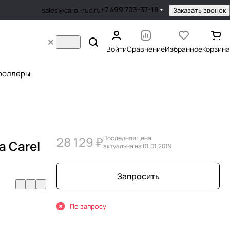
+7 499 703-37-18
Заказать звонок
sales@carel-rus.ru
Войти
Сравнение
Избранное
Корзина
роллеры
28 129 ₽
Последняя цена
а Carel
актуальна на 01.01.2019
Запросить
По запросу