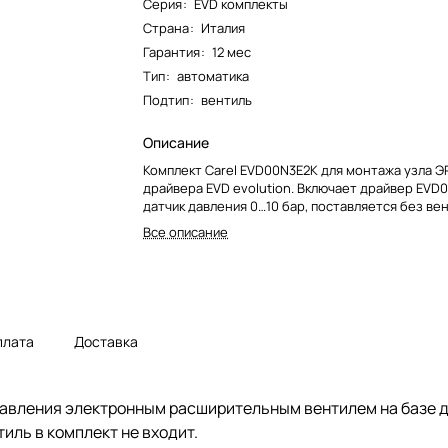
Серия
:
EVD комплекты
Страна
:
Италия
Гарантия
:
12 мес
Тип
:
автоматика
Подтип
:
вентиль
Описание
Комплект Carel EVD00N3E2K для монтажа узла Э
драйвера EVD evolution. Включает драйвер EVD
датчик давления 0…10 бар, поставляется без вен
Все описание
плата
Доставка
вления электронным расширительным вентилем на базе дра
иль в комплект не входит.