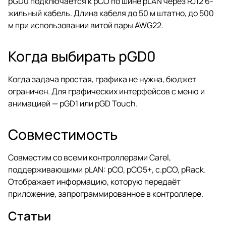
pGD0 подключается к pCO по шине pLAN через RJ12 6-
жильный кабель. Длина кабеля до 50 м штатно, до 500
м при использовании витой пары AWG22.
Когда выбирать pGD0
Когда задача простая, графика не нужна, бюджет
ограничен. Для графических интерфейсов с меню и
анимацией — pGD1 или pGD Touch.
Совместимость
Совместим со всеми контроллерами Carel,
поддерживающими pLAN: pCO, pCO5+, c.pCO, pRack.
Отображает информацию, которую передаёт
приложение, запрограммированное в контроллере.
Статьи