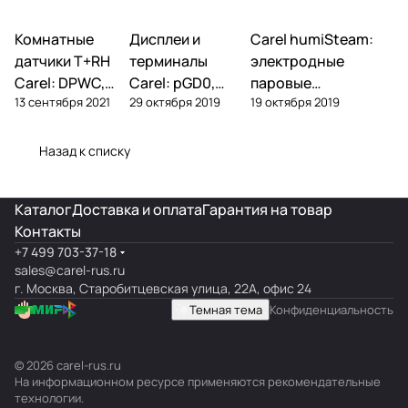
Комнатные
Автоматика и
Дисплеи и
Автоматика и
Carel humiSteam:
Увлажнение
контроллеры
контроллеры
датчики T+RH
терминалы
электродные
Carel: DPWC,
Carel: pGD0,
паровые
13 сентября 2021
29 октября 2019
19 октября 2019
DPDC, ASWC —
pGD1, pGDE, pGD
увлажнители —
обзор и подбор
Touch, th-Tune,
обзор, подбор,
pGDX
обслуживание
Назад к списку
Каталог
Доставка и оплата
Гарантия на товар
Контакты
+7 499 703-37-18
sales@carel-rus.ru
г. Москва, Старобитцевская улица, 22А, офис 24
Темная тема
Конфиденциальность
© 2026 carel-rus.ru
На информационном ресурсе применяются
рекомендательные
технологии
.