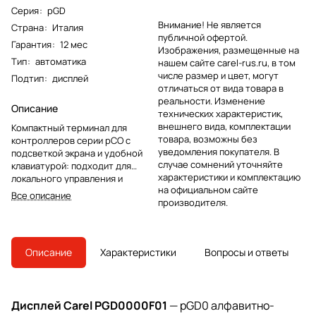
Серия
:
pGD
Внимание! Не является
Страна
:
Италия
публичной офертой.
Гарантия
:
12 мес
Изображения, размещенные на
Тип
:
автоматика
нашем сайте carel-rus.ru, в том
числе размер и цвет, могут
Подтип
:
дисплей
отличаться от вида товара в
реальности. Изменение
Описание
технических характеристик,
внешнего вида, комплектации
Компактный терминал для
товара, возможны без
контроллеров серии pCO с
уведомления покупателя. В
подсветкой экрана и удобной
случае сомнений уточняйте
клавиатурой: подходит для
характеристики и комплектацию
локального управления и
на официальном сайте
индикации параметров, когда
Все описание
производителя.
важны надежность, простота и
совместимость по RS485 (pLAN)
Описание
Характеристики
Вопросы и ответы
Дисплей Carel PGD0000F01
— pGD0 алфавитно-