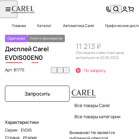
Главная
Каталог
Автоматика Carel
Графические диспл
Оригинал
Снято с производства
11 213 ₽
Дисплей Carel
Последняя известная цена
EVDIS
00
EN
0
актуальна на 20.06.2022
Арт.
81775
По запросу
Запросить
Все товары Carel
Все товары категории
Характеристики
Серия
:
EVDIS
Внимание! Не является
Страна
:
Италия
публичной офертой.