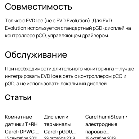
Совместимость
Только с EVD Ice (не с EVD Evolution). Для EVD
Evolution используется стандартный pGD-дисплей на
контроллере pCO, управляющем драйвером.
Обслуживание
При необходимости длительного мониторинга — лучше
интегрировать EVD Ice в сеть с контроллером pCO и
pGD, а не использовать локальный дисплей.
Статьи
Комнатные
Автоматика и
Дисплеи и
Автоматика и
Carel humiSteam:
Увлажнение
контроллеры
контроллеры
датчики T+RH
терминалы
электродные
Carel: DPWC,
Carel: pGD0,
паровые
13 сентября 2021
29 октября 2019
19 октября 2019
DPDC, ASWC —
pGD1, pGDE, pGD
увлажнители —