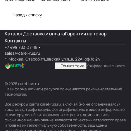
обзор и подбор
Touch, th-Tune,
обзор, подбор,
pGDX
обслуживание
Назад к списку
Каталог
Доставка и оплата
Гарантия на товар
Контакты
+7 499 703-37-18
sales@carel-rus.ru
г. Москва, Старобитцевская улица, 22А, офис 24
Темная тема
Конфиденциальность
© 2026 carel-rus.ru
На информационном ресурсе применяются
рекомендательные
технологии
.
Все ресурсы сайта carel-rus.ru, включая (но не ограничиваясь)
текстовую, графическую, фотографическую и видео информацию,
структуру, дизайн и оформление страниц, доменное имя,
фирменное наименование являются объектами авторского права
и прав на интеллектуальную собственность, защищены
российским законодательством и международными