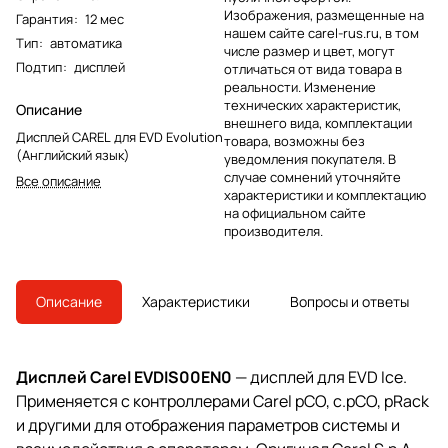
Изображения, размещенные на
Гарантия
:
12 мес
нашем сайте carel-rus.ru, в том
Тип
:
автоматика
числе размер и цвет, могут
Подтип
:
дисплей
отличаться от вида товара в
реальности. Изменение
технических характеристик,
Описание
внешнего вида, комплектации
Дисплей CAREL для EVD Evolution
товара, возможны без
(Английский язык)
уведомления покупателя. В
случае сомнений уточняйте
Все описание
характеристики и комплектацию
на официальном сайте
производителя.
Описание
Характеристики
Вопросы и ответы
Дисплей Carel EVDIS00EN0
— дисплей для EVD Ice.
Применяется с контроллерами Carel pCO, c.pCO, pRack
и другими для отображения параметров системы и