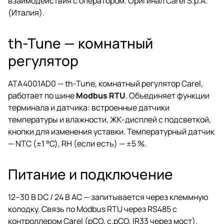
взаимодействия с оператором. Оригинал Carel S.p.A.
(Италия).
th-Tune — комнатный
регулятор
ATA4001AD0 — th-Tune, комнатный регулятор Carel,
работает по шине
Modbus RTU
. Объединяет функции
терминала и датчика: встроенные датчики
температуры и влажности, ЖК-дисплей с подсветкой,
кнопки для изменения уставки. Температурный датчик
— NTC (±1 °C), RH (если есть) — ±5 %.
Питание и подключение
12–30 В DC / 24 В AC — запитывается через клеммную
колодку. Связь по Modbus RTU через RS485 с
контроллером Carel (pCO, c.pCO, IR33 через мост).