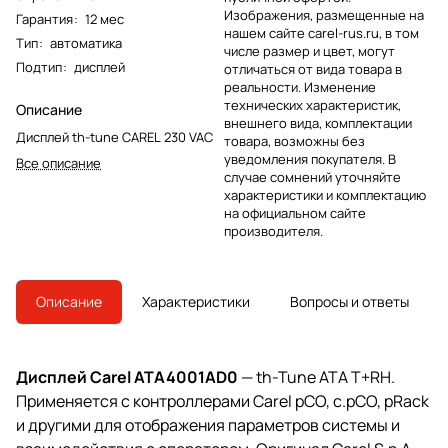
Изображения, размещенные на
Гарантия
:
12 мес
нашем сайте carel-rus.ru, в том
Тип
:
автоматика
числе размер и цвет, могут
Подтип
:
дисплей
отличаться от вида товара в
реальности. Изменение
технических характеристик,
Описание
внешнего вида, комплектации
Дисплей th-tune CAREL 230 VAC
товара, возможны без
уведомления покупателя. В
Все описание
случае сомнений уточняйте
характеристики и комплектацию
на официальном сайте
производителя.
Описание
Характеристики
Вопросы и ответы
Дисплей Carel ATA4001AD0
— th-Tune ATA T+RH.
Применяется с контроллерами Carel pCO, c.pCO, pRack
и другими для отображения параметров системы и