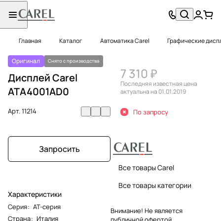
Главная
Каталог
Автоматика Carel
Графические диспл
Оригинал
Снято с производства
7 310 ₽
Дисплей Carel
Последняя известная цена
ATA4001AD0
актуальна на 01.01.2019
Арт.
11214
По запросу
Запросить
Все товары Carel
Все товары категории
Характеристики
Серия
:
AT-серия
Внимание! Не является
Страна
:
Италия
публичной офертой.