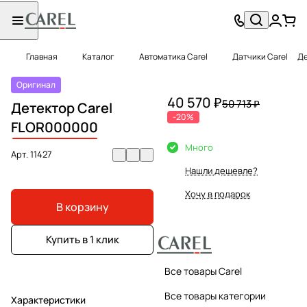
Главная
Каталог
Автоматика Carel
Датчики Carel
Де
Оригинал
40 570 ₽
50 713 ₽
Детектор Carel
-20%
FLOR000000
Много
Арт.
11427
Нашли дешевле?
Хочу в подарок
В корзину
Купить в 1 клик
Все товары Carel
Все товары категории
Характеристики