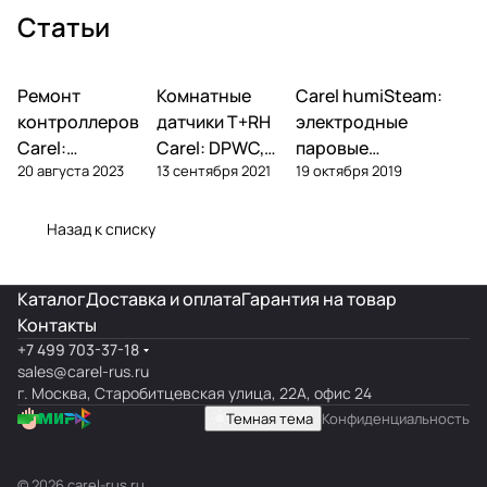
Статьи
Ремонт
Автоматика и
Комнатные
Автоматика и
Carel humiSteam:
Увлажнение
контроллеры
контроллеры
контроллеров
датчики T+RH
электродные
Carel:
Carel: DPWC,
паровые
20 августа 2023
13 сентября 2021
19 октября 2019
диагностика
DPDC, ASWC —
увлажнители —
типовых
обзор и подбор
обзор, подбор,
поломок и
обслуживание
Назад к списку
замена
Каталог
Доставка и оплата
Гарантия на товар
Контакты
+7 499 703-37-18
sales@carel-rus.ru
г. Москва, Старобитцевская улица, 22А, офис 24
Темная тема
Конфиденциальность
© 2026 carel-rus.ru