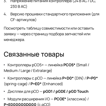
Напряжение питания контроллера (24 В AC / DC,
230 В AC)
Версию прошивки стандартного приложения (для
CF-артикулов)
Посмотреть таблицу совместимости или оставить
заявку — через
страницу подбора запчастей
или
менеджера
.
Связанные товары
Контроллеры pCO5+ — линейка
PCO5*
(Small /
Medium / Large / Extralarge)
Контроллеры c.pCO — линейка
P+D0*
(DIN) /
P+P0*
(spring-cage) /
P+E0*
(Enhanced)
Дисплеи для pCO —
pGD1 / pGDE / pGD Touch
Модули расширения I/O —
PCOE*
(классика) /
P+E000000D000
(c.pCO)