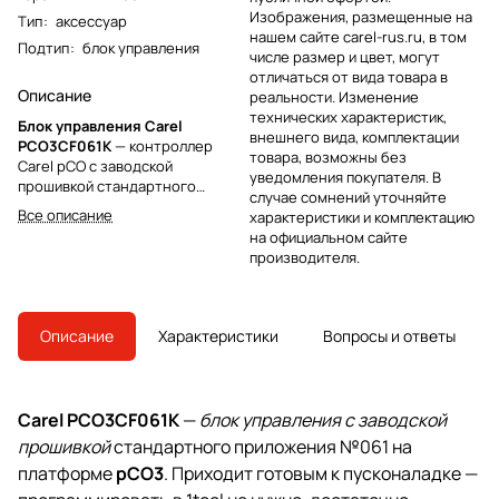
Изображения, размещенные на
Тип
:
аксессуар
нашем сайте carel-rus.ru, в том
Подтип
:
блок управления
числе размер и цвет, могут
отличаться от вида товара в
Описание
реальности. Изменение
технических характеристик,
Блок управления Carel
внешнего вида, комплектации
PCO3CF061K
— контроллер
товара, возможны без
Carel pCO с заводской
уведомления покупателя. В
прошивкой стандартного
случае сомнений уточняйте
приложения №061. Поставляется
Все описание
характеристики и комплектацию
уже с загруженной программой
на официальном сайте
под типовое применение: готов
производителя.
к пусконаладке без
программирования в 1tool.
Артикул определяет конкретную
прошивку — уточняйте
Описание
Характеристики
Вопросы и ответы
применение в сертификате.
Carel PCO3CF061K
—
блок управления с заводской
прошивкой
стандартного приложения №061 на
платформе
pCO3
. Приходит готовым к пусконаладке —