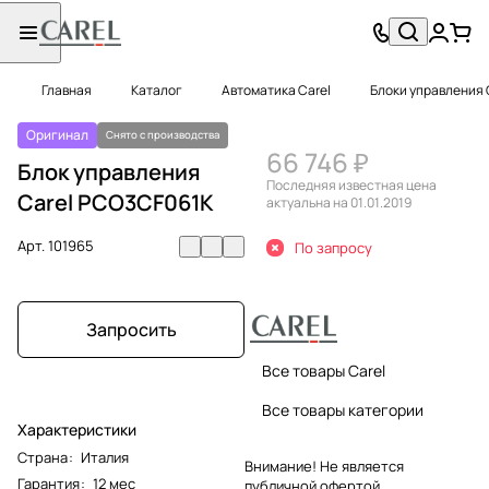
Главная
Каталог
Автоматика Carel
Блоки управления 
Оригинал
Снято с производства
66 746 ₽
Блок управления
Последняя известная цена
Carel PCO3CF061K
актуальна на 01.01.2019
Арт.
101965
По запросу
Запросить
Все товары Carel
Все товары категории
Характеристики
Страна
:
Италия
Внимание! Не является
Гарантия
:
12 мес
публичной офертой.