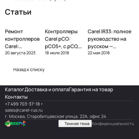
Статьи
Ремонт
Автоматика и
Контроллеры
Автоматика и
Carel IR33: полное
Автоматика и
контроллеры
контроллеры
контроллеры
контроллеров
Carel pCO:
руководство на
Carel:
pCO5+, c.pCO,
русском —
20 августа 2023
18 июля 2018
22 мая 2018
диагностика
pCO mini —
параметры,
типовых
полный обзор
подключение,
поломок и
линейки
ошибки
Назад к списку
замена
Каталог
Доставка и оплата
Гарантия на товар
Контакты
+7 499 703-37-18
sales@carel-rus.ru
г. Москва, Старобитцевская улица, 22А, офис 24
Темная тема
Конфиденциальность