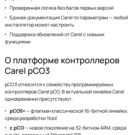
Проверенная логика без багов первых версий
Единая документация Carel по параметрам — любой
инсталлятор может настроить
Поддержка обновлений от Carel с новыми
функциями
О платформе контроллеров
Carel pCO3
pCO3 относится к семейству программируемых
контроллеров Carel pCO. В актуальной линейке Carel
одновременно присутствуют:
pCO5+
— флагман классической 16-битной линейки,
среда разработки 1tool
c.pCO
— новое поколение на 32-битном ARM, среда
c.suite, встроенный Ethernet/USB