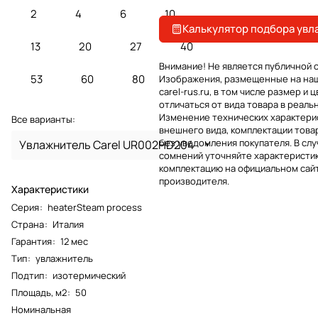
2
4
6
10
Калькулятор подбора увл
13
20
27
40
Внимание! Не является публичной 
53
60
80
Изображения, размещенные на на
carel-rus.ru, в том числе размер и ц
отличаться от вида товара в реаль
Изменение технических характерис
Все варианты:
внешнего вида, комплектации това
без уведомления покупателя. В слу
Увлажнитель Carel UR002HD204
сомнений уточняйте характеристик
комплектацию на официальном сай
производителя.
Характеристики
Серия
:
heaterSteam process
Страна
:
Италия
Гарантия
:
12 мес
Тип
:
увлажнитель
Подтип
:
изотермический
Площадь, м2
:
50
Номинальная