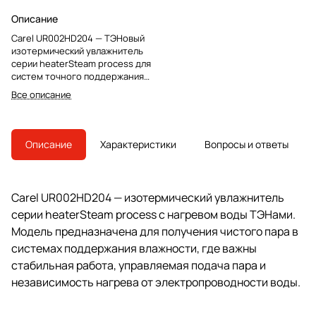
Описание
Carel UR002HD204 — ТЭНовый
изотермический увлажнитель
серии heaterSteam process для
систем точного поддержания
влажности, работающий с
Все описание
бойлером URKB.
Описание
Характеристики
Вопросы и ответы
Carel UR002HD204 — изотермический увлажнитель
серии heaterSteam process с нагревом воды ТЭНами.
Модель предназначена для получения чистого пара в
системах поддержания влажности, где важны
стабильная работа, управляемая подача пара и
независимость нагрева от электропроводности воды.