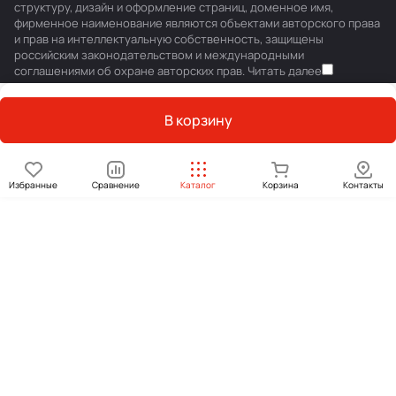
структуру, дизайн и оформление страниц, доменное имя,
фирменное наименование являются объектами авторского права
и прав на интеллектуальную собственность, защищены
российским законодательством и международными
соглашениями об охране авторских прав.
Читать далее
В корзину
Избранные
Сравнение
Каталог
Корзина
Контакты