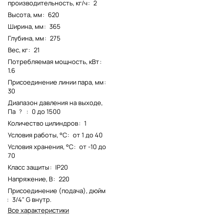
производительность, кг/ч
:
2
Высота, мм
:
620
Ширина, мм
:
365
Глубина, мм
:
275
Вес, кг
:
21
Потребляемая мощность, кВт
:
1.6
Присоединение линии пара, мм
:
30
Диапазон давления на выходе,
Па
:
0 до 1500
?
Количество цилиндров
:
1
Условия работы, °С
:
от 1 до 40
Условия хранения, °С
:
от -10 до
70
Класс защиты
:
IP20
Напряжение, В
:
220
Присоединение (подача), дюйм
:
3/4" G внутр.
Все характеристики