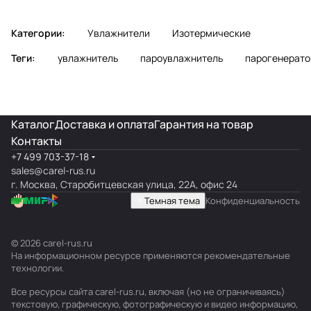
Категории:
Увлажнители
Изотермические
Теги:
увлажнитель
пароувлажнитель
парогенерато
Каталог
Доставка и оплата
Гарантия на товар
Контакты
+7 499 703-37-18
sales@carel-rus.ru
г. Москва, Старобитцевская улица, 22А, офис 24
Темная тема
Конфиденциальность
© 2026 carel-rus.ru
На информационном ресурсе применяются
рекомендательные
технологии
.
Все ресурсы сайта carel-rus.ru, включая (но не ограничиваясь)
текстовую, графическую, фотографическую и видео информацию,