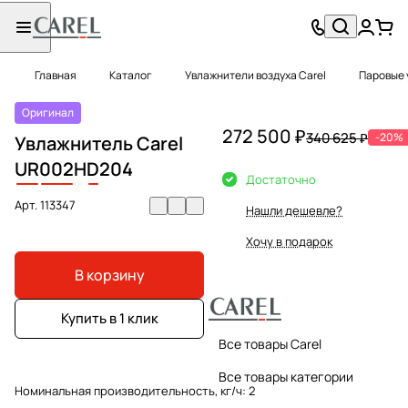
Главная
Каталог
Увлажнители воздуха Carel
Паровые 
Оригинал
272 500 ₽
340 625 ₽
-20%
Увлажнитель Carel
UR
002
H
D
204
Достаточно
Арт.
113347
Нашли дешевле?
Хочу в подарок
В корзину
Купить в 1 клик
Все товары Carel
Все товары категории
Номинальная производительность, кг/ч:
2