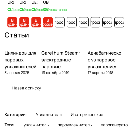
UR002HD204
UR002HD104
UE003XL0E1
UE003XD0E1
Достаточно
Достаточно
Достаточно
Достаточно
В
В
В
В
Запросить
Запросить
Запросить
Запросить
Запросить
Запросит
корзину
корзину
корзину
корзину
Статьи
Цилиндры для
Carel humiSteam:
Адиабатическо
Увлажнение
Увлажнение
Увлажнение
паровых
электродные
е vs паровое
увлажнителей
паровые
увлажнение:
3 апреля 2025
19 октября 2019
17 апреля 2018
Carel: замена,
увлажнители —
что выбрать
ресурс, подбор
обзор, подбор,
для объекта
обслуживание
Назад к списку
Категории:
Увлажнители
Изотермические
Теги:
увлажнитель
пароувлажнитель
парогенерато