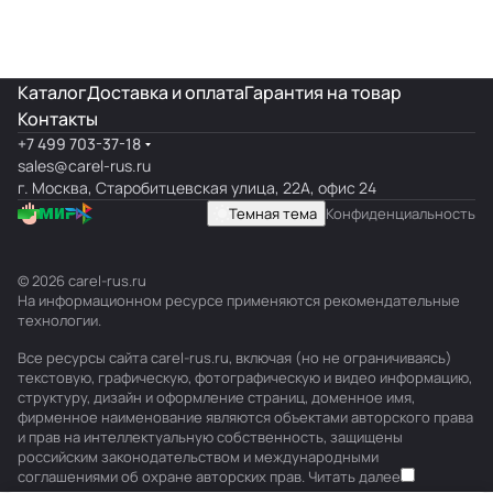
Каталог
Доставка и оплата
Гарантия на товар
Контакты
+7 499 703-37-18
sales@carel-rus.ru
г. Москва, Старобитцевская улица, 22А, офис 24
Темная тема
Конфиденциальность
© 2026 carel-rus.ru
На информационном ресурсе применяются
рекомендательные
технологии
.
Все ресурсы сайта carel-rus.ru, включая (но не ограничиваясь)
текстовую, графическую, фотографическую и видео информацию,
структуру, дизайн и оформление страниц, доменное имя,
фирменное наименование являются объектами авторского права
и прав на интеллектуальную собственность, защищены
российским законодательством и международными
соглашениями об охране авторских прав.
Читать далее