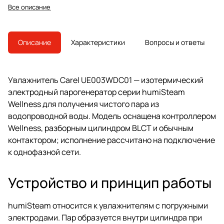
Wellness и разборным
Все описание
цилиндром BLCT. Модель снята с
производства, преемник —
UE003XD0E1.
Описание
Характеристики
Вопросы и ответы
Увлажнитель Carel UE003WDC01 — изотермический
электродный парогенератор серии humiSteam
Wellness для получения чистого пара из
водопроводной воды. Модель оснащена контроллером
Wellness, разборным цилиндром BLCT и обычным
контактором; исполнение рассчитано на подключение
к однофазной сети.
Устройство и принцип работы
humiSteam относится к увлажнителям с погружными
электродами. Пар образуется внутри цилиндра при