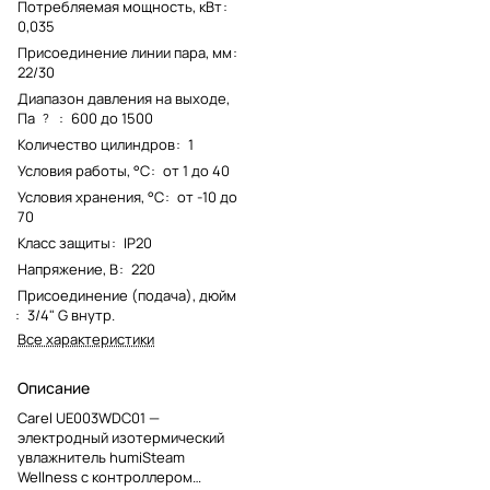
Потребляемая мощность, кВт
:
0,035
Присоединение линии пара, мм
:
22/30
Диапазон давления на выходе,
Па
:
600 до 1500
?
Количество цилиндров
:
1
Условия работы, °С
:
от 1 до 40
Условия хранения, °С
:
от -10 до
70
Класс защиты
:
IP20
Напряжение, В
:
220
Присоединение (подача), дюйм
:
3/4" G внутр.
Все характеристики
Описание
Carel UE003WDC01 —
электродный изотермический
увлажнитель humiSteam
Wellness с контроллером