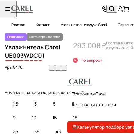
Главная
Каталог
Увлажнители воздуха Carel
Паровые 
Оригинал
Снято с производства
293 008 ₽
Последняя изве
Увлажнитель Carel
актуальна на 19
UE
003
W
D
C
0
1
По запросу
Арт.
9476
Номинальная производительность, кг/ч:
3
Все товары Carel
1.5
3
5
8
Все товары категории
9
10
15
18
Калькулятор подбора увл
25
35
45
65