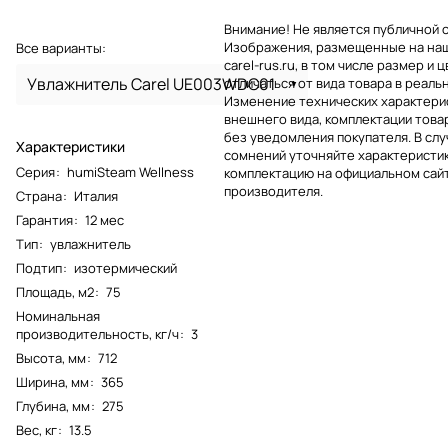
Внимание! Не является публичной 
Изображения, размещенные на на
Все варианты:
carel-rus.ru, в том числе размер и ц
Увлажнитель Carel UE003WDC01
отличаться от вида товара в реаль
Изменение технических характерис
внешнего вида, комплектации това
без уведомления покупателя. В слу
Характеристики
сомнений уточняйте характеристик
Серия
:
humiSteam Wellness
комплектацию на официальном сай
производителя.
Страна
:
Италия
Гарантия
:
12 мес
Тип
:
увлажнитель
Подтип
:
изотермический
Площадь, м2
:
75
Номинальная
производительность, кг/ч
:
3
Высота, мм
:
712
Ширина, мм
:
365
Глубина, мм
:
275
Вес, кг
:
13.5