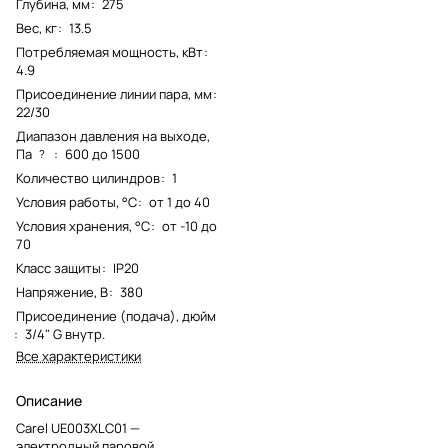
Глубина, мм
:
275
Вес, кг
:
13.5
Потребляемая мощность, кВт
:
4.9
Присоединение линии пара, мм
:
22/30
Диапазон давления на выходе,
Па
:
600 до 1500
?
Количество цилиндров
:
1
Условия работы, °С
:
от 1 до 40
Условия хранения, °С
:
от -10 до
70
Класс защиты
:
IP20
Напряжение, В
:
380
Присоединение (подача), дюйм
:
3/4" G внутр.
Все характеристики
Описание
Carel UE003XLC01 —
электродный паровой