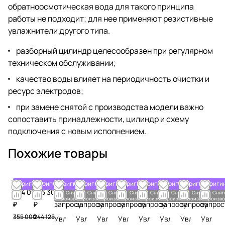
обратноосмотическая вода для такого принципа
работы не подходит; для нее применяют резистивные
увлажнители другого типа.
разборный цилиндр целесообразен при регулярном
техническом обслуживании;
качество воды влияет на периодичность очистки и
ресурс электродов;
при замене снятой с производства модели важно
сопоставить принадлежности, цилиндр и схему
подключения с новым исполнением.
Похожие товары
Оригинал
Оригинал
Оригинал
Оригинал
Оригинал
Оригинал
Оригинал
Оригинал
Оригинал
Ориги
284 000
195 300
По
По
По
По
По
По
По
По
Снято с
Снято с
Снято с
Снято с
Снято с
Снято с
Снято с
Снят
производства
производства
производства
производства
производства
производства
производства
произво
₽
₽
запросу
запросу
запросу
запросу
запросу
запросу
запросу
запрос
355 000
244 125
Увлажнитель
Увлажнитель
Увлажнитель
Увлажнитель
Увлажнитель
Увлажнитель
Увлажнитель
Увлаж