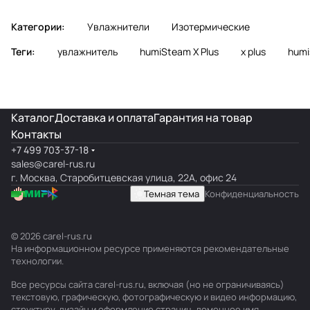
Категории:
Увлажнители
Изотермические
Теги:
увлажнитель
humiSteam X Plus
x plus
humi
Каталог
Доставка и оплата
Гарантия на товар
Контакты
+7 499 703-37-18
sales@carel-rus.ru
г. Москва, Старобитцевская улица, 22А, офис 24
Темная тема
Конфиденциальность
© 2026 carel-rus.ru
На информационном ресурсе применяются
рекомендательные
технологии
.
Все ресурсы сайта carel-rus.ru, включая (но не ограничиваясь)
текстовую, графическую, фотографическую и видео информацию,
структуру, дизайн и оформление страниц, доменное имя,