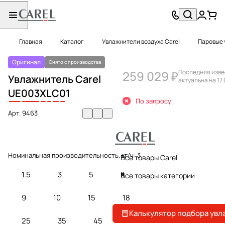
Главная
Каталог
Увлажнители воздуха Carel
Паровые 
Оригинал
Снято с производства
259 029 ₽
Последняя изве
Увлажнитель Carel
актуальна на 17
UE
003
X
L
C
0
1
По запросу
Арт.
9463
Номинальная производительность, кг/ч:
3
Все товары Carel
1.5
3
5
8
Все товары категории
9
10
15
18
Калькулятор подбора увл
25
35
45