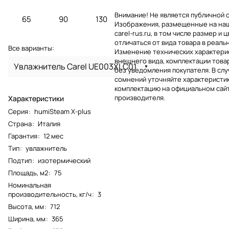
Внимание! Не является публичной 
65
90
130
Изображения, размещенные на на
carel-rus.ru, в том числе размер и ц
отличаться от вида товара в реаль
Все варианты:
Изменение технических характерис
внешнего вида, комплектации това
Увлажнитель Carel UE003XLC01
без уведомления покупателя. В слу
сомнений уточняйте характеристик
комплектацию на официальном сай
производителя.
Характеристики
Серия
:
humiSteam X-plus
Страна
:
Италия
Гарантия
:
12 мес
Тип
:
увлажнитель
Подтип
:
изотермический
Площадь, м2
:
75
Номинальная
производительность, кг/ч
:
3
Высота, мм
:
712
Ширина, мм
:
365