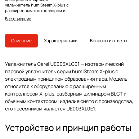
увлажнитель humiSteam X-plus с
расширенным контроллером и
разборным цилиндром BLCT.
Все описание
Модель снята с производства,
преемник — UE003XL0E1.
Описание
Характеристики
Вопросы и ответы
Увлажнитель Carel UE003XLC01 — изотермический
паровой увлажнитель серии humiSteam X-plus с
электродным принципом образования пара. Модель
относится к оборудованию с расширенным
контроллером X-plus, разборным цилиндром BLCT и
обычным контактором; изделие снято с производства,
его преемником является UE003XL0E1.
Устройство и принцип работы