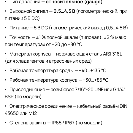
Тип давления —
относительное (gauge)
Выходной сигнал —
0,5…4,5 В
(логометрический, при
питании 5 В DC)
Питание — 5 В DC (логометрический выход 0,5…4,5 В)
Точность — ±1 % полной шкалы (типовая), ±2 % макс
при температурах от −20 до +80 °C
Материал корпуса — нержавеющая сталь AISI 316L
(для хладагентов и агрессивных сред)
Рабочая температура среды — −40…+135 °C
Рабочая температура корпуса — −30…+85 °C
Присоединение — резьбовое 7/16"-20 UNF или G 1/4"
BSP (по модели)
Электрическое соединение — кабельный разъём DIN
43650 или M12
Степень защиты — IP65 / IP67 (по модели)