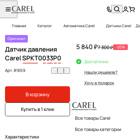
Главная
Каталог
Автоматика Carel
Датчики Carel
Да
Оригинал
5 840 ₽
7 300 ₽
-20%
Датчик давления
Carel
SPKT
0
0
33
P
0
Достаточно
Арт.
81659
Нашли дешевле?
Хочу в подарок
В корзину
Купить в 1 клик
Все товары Carel
Все товары категории
Характеристики