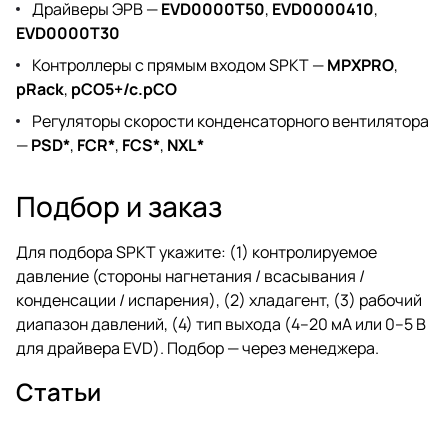
Драйверы ЭРВ —
EVD0000T50
,
EVD0000410
,
EVD0000T30
Контроллеры с прямым входом SPKT —
MPXPRO
,
pRack
,
pCO5+/c.pCO
Регуляторы скорости конденсаторного вентилятора
—
PSD*
,
FCR*
,
FCS*
,
NXL*
Подбор и заказ
Для подбора SPKT укажите: (1) контролируемое
давление (стороны нагнетания / всасывания /
конденсации / испарения), (2) хладагент, (3) рабочий
диапазон давлений, (4) тип выхода (4–20 мА или 0–5 В
для драйвера EVD). Подбор — через
менеджера
.
Статьи