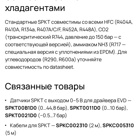
хладагентами
Стандартные SPKT совместимы со всеми HFC (R404A,
R410A, R134a, R407A/C/F, R452A, R448A), CO2
(транскритический R744, давление до 150 бар — с
соответствующей версией), аммиаком NH3 (R717 —
специальная версия с уплотнениями из EPDM). Для
углеводородов (R290, R600a) уточняйте
совместимость по datasheet.
Связанные товары
Датчики SPKT с выходом 0–5 В для драйвера EVD —
SPKT00B1D0
(0…44,8 бар),
SPKT0011D0
(0…10 бар),
SPKT0021D0
(−0.5…7 бар)
Кабели для SPKT —
SPKC002310
(2 м),
SPKC005310
(5 м)