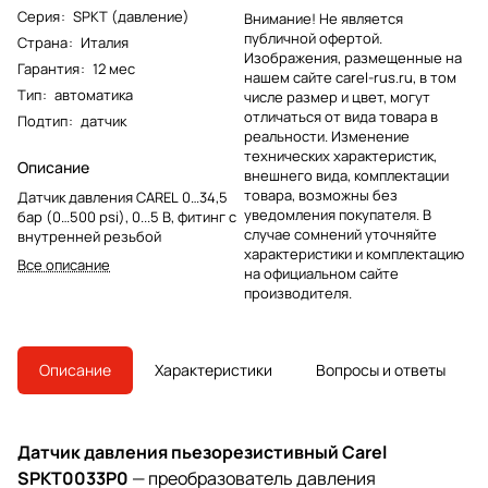
Серия
:
SPKT (давление)
Внимание! Не является
публичной офертой.
Страна
:
Италия
Изображения, размещенные на
Гарантия
:
12 мес
нашем сайте carel-rus.ru, в том
Тип
:
автоматика
числе размер и цвет, могут
отличаться от вида товара в
Подтип
:
датчик
реальности. Изменение
технических характеристик,
Описание
внешнего вида, комплектации
товара, возможны без
Датчик давления CAREL 0…34,5
уведомления покупателя. В
бар (0…500 psi), 0...5 В, фитинг с
случае сомнений уточняйте
внутренней резьбой
характеристики и комплектацию
Все описание
на официальном сайте
производителя.
Описание
Характеристики
Вопросы и ответы
Датчик давления пьезорезистивный Carel
SPKT0033P0
— преобразователь давления