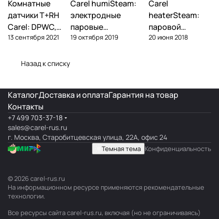
Комнатные
Автоматика и
Carel humiSteam:
Carel
Увлажнение
Увлажнение
контроллеры
датчики T+RH
электродные
heaterSteam:
Carel: DPWC,
паровые
паровой
13 сентября 2021
19 октября 2019
20 июня 2018
DPDC, ASWC —
увлажнители —
увлажнитель с
обзор и подбор
обзор, подбор,
ТЭНами — обзор
обслуживание
и подбор
Назад к списку
Каталог
Доставка и оплата
Гарантия на товар
Контакты
+7 499 703-37-18
sales@carel-rus.ru
г. Москва, Старобитцевская улица, 22А, офис 24
Темная тема
Конфиденциальность
© 2026 carel-rus.ru
На информационном ресурсе применяются
рекомендательные
технологии
.
Все ресурсы сайта carel-rus.ru, включая (но не ограничиваясь)