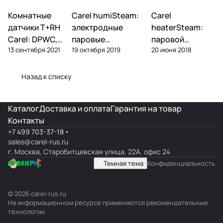
Комнатные
Автоматика и
Carel humiSteam:
Carel
Увлажнение
Увлажнение
контроллеры
датчики T+RH
электродные
heaterSteam:
Carel: DPWC,
паровые
паровой
13 сентября 2021
19 октября 2019
20 июня 2018
DPDC, ASWC —
увлажнители —
увлажнитель с
обзор и подбор
обзор, подбор,
ТЭНами — обзор
обслуживание
и подбор
Назад к списку
Каталог
Доставка и оплата
Гарантия на товар
Контакты
+7 499 703-37-18
sales@carel-rus.ru
г. Москва, Старобитцевская улица, 22А, офис 24
Темная тема
Конфиденциальность
© 2026 carel-rus.ru
На информационном ресурсе применяются
рекомендательные
технологии
.