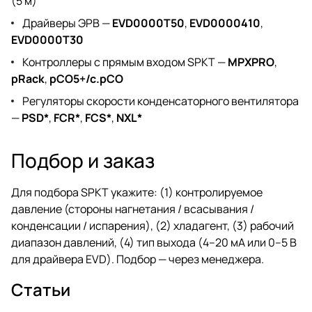
(5 м)
Драйверы ЭРВ —
EVD0000T50
,
EVD0000410
,
EVD0000T30
Контроллеры с прямым входом SPKT —
MPXPRO
,
pRack
,
pCO5+/c.pCO
Регуляторы скорости конденсаторного вентилятора
—
PSD*
,
FCR*
,
FCS*
,
NXL*
Подбор и заказ
Для подбора SPKT укажите: (1) контролируемое
давление (стороны нагнетания / всасывания /
конденсации / испарения), (2) хладагент, (3) рабочий
диапазон давлений, (4) тип выхода (4–20 мА или 0–5 В
для драйвера EVD). Подбор — через
менеджера
.
Статьи