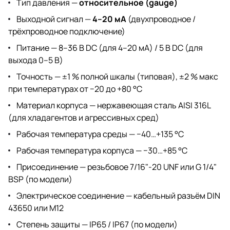
Тип давления —
относительное (gauge)
Выходной сигнал —
4–20 мА
(двухпроводное /
трёхпроводное подключение)
Питание — 8–36 В DC (для 4–20 мА) / 5 В DC (для
выхода 0–5 В)
Точность — ±1 % полной шкалы (типовая), ±2 % макс
при температурах от −20 до +80 °C
Материал корпуса — нержавеющая сталь AISI 316L
(для хладагентов и агрессивных сред)
Рабочая температура среды — −40…+135 °C
Рабочая температура корпуса — −30…+85 °C
Присоединение — резьбовое 7/16"-20 UNF или G 1/4"
BSP (по модели)
Электрическое соединение — кабельный разъём DIN
43650 или M12
Степень защиты — IP65 / IP67 (по модели)