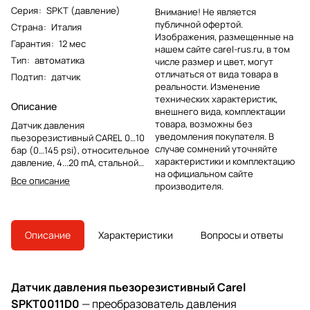
Серия
:
SPKT (давление)
Внимание! Не является
публичной офертой.
Страна
:
Италия
Изображения, размещенные на
Гарантия
:
12 мес
нашем сайте carel-rus.ru, в том
Тип
:
автоматика
числе размер и цвет, могут
отличаться от вида товара в
Подтип
:
датчик
реальности. Изменение
технических характеристик,
Описание
внешнего вида, комплектации
товара, возможны без
Датчик давления
уведомления покупателя. В
пьезорезистивный CAREL 0…10
случае сомнений уточняйте
бар (0…145 psi), относительное
характеристики и комплектацию
давление, 4...20 mA, стальной
на официальном сайте
фитинг, 7/16”-20 UNF, внутренняя
Все описание
производителя.
резьба, разъем PACKARD
Описание
Характеристики
Вопросы и ответы
Датчик давления пьезорезистивный Carel
SPKT0011D0
— преобразователь давления