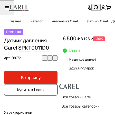
Главная
Каталог
Автоматика Carel
Датчики Carel
Да
Оригинал
6 500 ₽
8 125 ₽
-20%
Датчик давления
Carel
SPKT
0
0
11
D
0
Много
Арт.
26072
Нашли дешевле?
Хочу в подарок
В корзину
Купить в 1 клик
Все товары Carel
Все товары категории
Характеристики