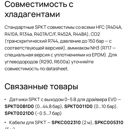
Совместимость с
хладагентами
Стандартные SPKT совместимы со всеми HFC (R404A,
R410A, R134a, R407A/C/F, R452A, R448A), CO2
(транскритический R744, давление до 150 бар — с
соответствующей версией), аммиаком NH3 (R717 —
специальная версия с уплотнениями из EPDM). Для
углеводородов (R290, R600a) уточняйте
совместимость по datasheet.
Связанные товары
Датчики SPKT с выходом 0–5 В для драйвера EVD —
SPKT00B1D0
(0…44,8 бар),
SPKT0011D0
(0…10 бар),
SPKT0021D0
(−0.5…7 бар)
Кабели для SPKT —
SPKC002310
(2 м),
SPKC005310