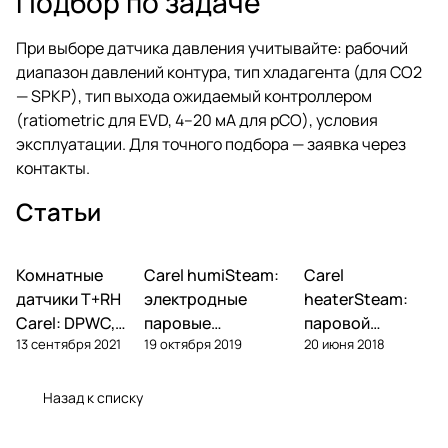
Подбор по задаче
При выборе датчика давления учитывайте: рабочий
диапазон давлений контура, тип хладагента (для CO2
— SPKP), тип выхода ожидаемый контроллером
(ratiometric для EVD, 4–20 мА для pCO), условия
эксплуатации. Для точного подбора — заявка через
контакты
.
Статьи
Комнатные
Автоматика и
Carel humiSteam:
Carel
Увлажнение
Увлажнение
контроллеры
датчики T+RH
электродные
heaterSteam:
Carel: DPWC,
паровые
паровой
13 сентября 2021
19 октября 2019
20 июня 2018
DPDC, ASWC —
увлажнители —
увлажнитель с
обзор и подбор
обзор, подбор,
ТЭНами — обзор
обслуживание
и подбор
Назад к списку