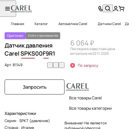
Главная
Каталог
Автоматика Carel
Датчики Carel
Да
Оригинал
Снято с производства
6 064 ₽
Датчик давления
Последняя известная цена
Carel
SPKS
00
F9
R1
актуальна на 02.11.2025
Арт.
81149
По запросу
Запросить
Все товары Carel
Все товары категории
Характеристики
Серия
:
SPKT (давление)
Внимание! Не является
Страна
:
Италия
публичной офертой.