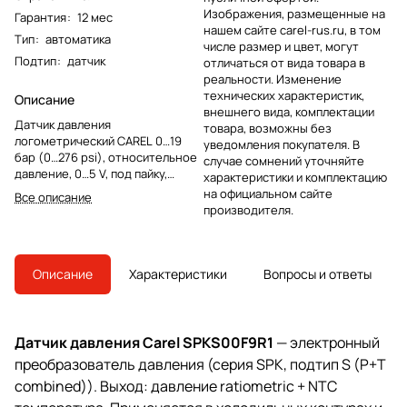
Изображения, размещенные на
Гарантия
:
12 мес
нашем сайте carel-rus.ru, в том
Тип
:
автоматика
числе размер и цвет, могут
Подтип
:
датчик
отличаться от вида товара в
реальности. Изменение
технических характеристик,
Описание
внешнего вида, комплектации
Датчик давления
товара, возможны без
логометрический CAREL 0…19
уведомления покупателя. В
бар (0…276 psi), относительное
случае сомнений уточняйте
давление, 0…5 V, под пайку,
характеристики и комплектацию
диаметр 5 мм, упаковка 25 шт
на официальном сайте
Все описание
производителя.
Описание
Характеристики
Вопросы и ответы
Датчик давления Carel SPKS00F9R1
— электронный
преобразователь давления (серия SPK, подтип S (P+T
combined)). Выход: давление ratiometric + NTC