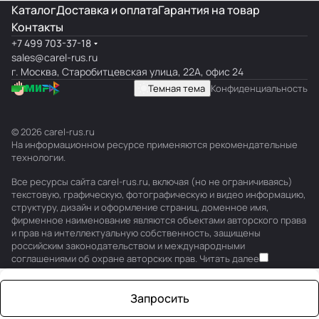
Каталог
Доставка и оплата
Гарантия на товар
Контакты
+7 499 703-37-18
sales@carel-rus.ru
г. Москва, Старобитцевская улица, 22А, офис 24
Темная тема
Конфиденциальность
© 2026 carel-rus.ru
На информационном ресурсе применяются
рекомендательные
технологии
.
Все ресурсы сайта carel-rus.ru, включая (но не ограничиваясь)
текстовую, графическую, фотографическую и видео информацию,
структуру, дизайн и оформление страниц, доменное имя,
фирменное наименование являются объектами авторского права
и прав на интеллектуальную собственность, защищены
российским законодательством и международными
соглашениями об охране авторских прав.
Читать далее
Запросить