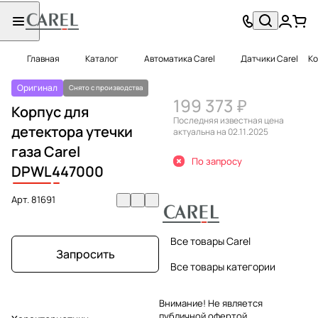
Главная
Каталог
Автоматика Carel
Датчики Carel
Ко
Оригинал
Снято с производства
199 373 ₽
Корпус для
Последняя известная цена
детектора утечки
актуальна на 02.11.2025
газа Carel
По запросу
DPWL
4
47000
Арт.
81691
Все товары Carel
Запросить
Все товары категории
Внимание! Не является
публичной офертой.