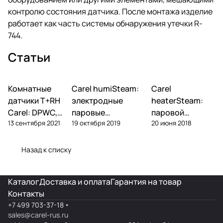
контролю состояния датчика. После монтажа изделие
работает как часть системы обнаружения утечки R-
744.
Статьи
Комнатные
Автоматика и
Carel humiSteam:
Carel
Увлажнение
Увлажнение
контроллеры
датчики T+RH
электродные
heaterSteam:
Carel: DPWC,
паровые
паровой
13 сентября 2021
19 октября 2019
20 июня 2018
DPDC, ASWC —
увлажнители —
увлажнитель с
обзор и подбор
обзор, подбор,
ТЭНами — обзор
обслуживание
и подбор
Назад к списку
Каталог
Доставка и оплата
Гарантия на товар
Контакты
+7 499 703-37-18
sales@carel-rus.ru