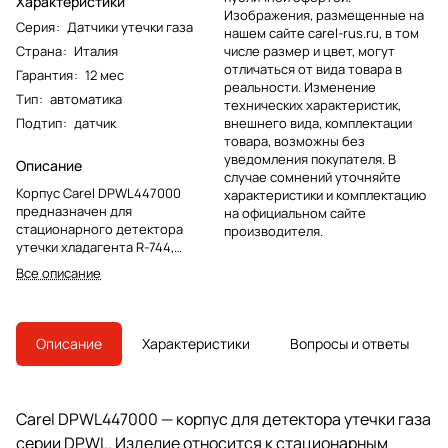
Характеристики
Изображения, размещенные на
Серия
:
Датчики утечки газа
нашем сайте carel-rus.ru, в том
Страна
:
Италия
числе размер и цвет, могут
отличаться от вида товара в
Гарантия
:
12 мес
реальности. Изменение
Тип
:
автоматика
технических характеристик,
Подтип
:
датчик
внешнего вида, комплектации
товара, возможны без
уведомления покупателя. В
Описание
случае сомнений уточняйте
Корпус Carel DPWL447000
характеристики и комплектацию
предназначен для
на официальном сайте
стационарного детектора
производителя.
утечки хладагента R-744,
диоксида углерода.
Все описание
Используется в системах
автоматики холодильного
оборудования.
Описание
Характеристики
Вопросы и ответы
Carel DPWL447000 — корпус для детектора утечки газа
серии DPWL. Изделие относится к стационарным