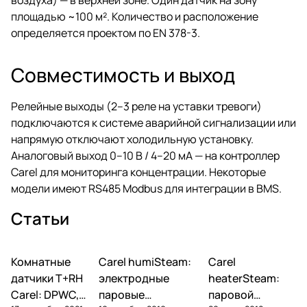
площадью ~100 м². Количество и расположение
определяется проектом по EN 378-3.
Совместимость и выход
Релейные выходы (2–3 реле на уставки тревоги)
подключаются к системе аварийной сигнализации или
напрямую отключают холодильную установку.
Аналоговый выход 0–10 В / 4–20 мА — на контроллер
Carel для мониторинга концентрации. Некоторые
модели имеют RS485 Modbus для интеграции в BMS.
Статьи
Комнатные
Автоматика и
Carel humiSteam:
Carel
Увлажнение
Увлажнение
контроллеры
датчики T+RH
электродные
heaterSteam:
Carel: DPWC,
паровые
паровой