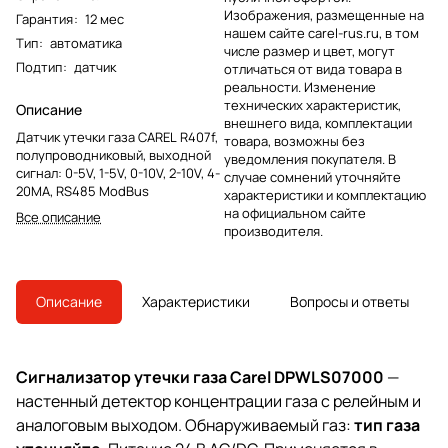
Изображения, размещенные на
Гарантия
:
12 мес
нашем сайте carel-rus.ru, в том
Тип
:
автоматика
числе размер и цвет, могут
Подтип
:
датчик
отличаться от вида товара в
реальности. Изменение
технических характеристик,
Описание
внешнего вида, комплектации
Датчик утечки газа CAREL R407f,
товара, возможны без
полупроводниковый, выходной
уведомления покупателя. В
сигнал: 0-5V, 1-5V, 0-10V, 2-10V, 4-
случае сомнений уточняйте
20MA, RS485 ModBus
характеристики и комплектацию
на официальном сайте
Все описание
производителя.
Описание
Характеристики
Вопросы и ответы
Сигнализатор утечки газа Carel DPWLS07000
—
настенный детектор концентрации газа с релейным и
аналоговым выходом. Обнаруживаемый газ:
тип газа