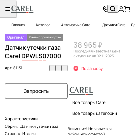
Главная
Каталог
Автоматика Carel
Датчики Carel
Да
Оригинал
Снято с производства
38 965 ₽
Датчик утечки газа
Последняя известная цена
Carel
DPWL
S
0
7000
актуальна на 02.11.2025
Арт.
81131
По запросу
Запросить
Все товары Carel
Все товары категории
Характеристики
Серия
:
Датчики утечки газа
Внимание! Не является
Страна
:
Италия
публичной офертой.