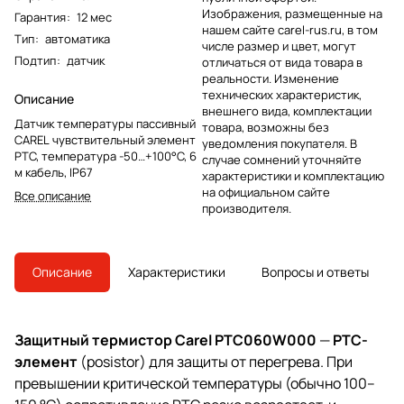
Изображения, размещенные на
Гарантия
:
12 мес
нашем сайте carel-rus.ru, в том
Тип
:
автоматика
числе размер и цвет, могут
Подтип
:
датчик
отличаться от вида товара в
реальности. Изменение
технических характеристик,
Описание
внешнего вида, комплектации
Датчик температуры пассивный
товара, возможны без
CAREL чувствительный элемент
уведомления покупателя. В
PTC, температура -50…+100°C, 6
случае сомнений уточняйте
м кабель, IP67
характеристики и комплектацию
на официальном сайте
Все описание
производителя.
Описание
Характеристики
Вопросы и ответы
Защитный термистор Carel PTC060W000
—
PTC-
элемент
(posistor) для защиты от перегрева. При
превышении критической температуры (обычно 100–