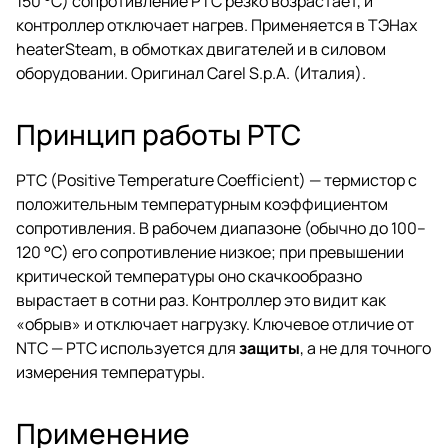
150 °C) сопротивление PTC резко возрастает, и
контроллер отключает нагрев. Применяется в ТЭНах
heaterSteam, в обмотках двигателей и в силовом
оборудовании. Оригинал Carel S.p.A. (Италия).
Принцип работы PTC
PTC (Positive Temperature Coefficient) — термистор с
положительным температурным коэффициентом
сопротивления. В рабочем диапазоне (обычно до 100–
120 °C) его сопротивление низкое; при превышении
критической температуры оно скачкообразно
вырастает в сотни раз. Контроллер это видит как
«обрыв» и отключает нагрузку. Ключевое отличие от
NTC — PTC используется для
защиты
, а не для точного
измерения температуры.
Применение