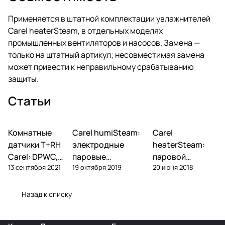
Применяется в штатной комплектации увлажнителей
Carel heaterSteam, в отдельных моделях
промышленных вентиляторов и насосов. Замена —
только на штатный артикул; несовместимая замена
может привести к неправильному срабатыванию
защиты.
Статьи
Комнатные
Автоматика и
Carel humiSteam:
Carel
Увлажнение
Увлажнение
контроллеры
датчики T+RH
электродные
heaterSteam:
Carel: DPWC,
паровые
паровой
13 сентября 2021
19 октября 2019
20 июня 2018
DPDC, ASWC —
увлажнители —
увлажнитель с
обзор и подбор
обзор, подбор,
ТЭНами — обзор
обслуживание
и подбор
Назад к списку