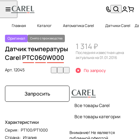
Главная
Каталог
Автоматика Carel
Датчики Carel
Да
Оригинал
Снято с производства
1 314 ₽
Датчик температуры
Последняя известная цена
Carel
PTC
060
W000
актуальна на 01.01.2016
Арт.
12045
По запросу
Запросить
Все товары Carel
Все товары категории
Характеристики
Серия
:
PT100/PT1000
Внимание! Не является
Страна
:
Италия
публичной офертой.