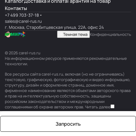
Каталог
Доставка и оплата
Гарантия на товар
Контакты
+7 499 703-37-18
sales@carel-rus.ru
г. Москва, Старобитцевская улица, 22А, офис 24
Темная тема
Конфиденциальность
© 2026 carel-rus.ru
На информационном ресурсе применяются
рекомендательные
технологии
.
Все ресурсы сайта carel-rus.ru, включая (но не ограничиваясь)
текстовую, графическую, фотографическую и видео информацию,
структуру, дизайн и оформление страниц, доменное имя,
фирменное наименование являются объектами авторского права
и прав на интеллектуальную собственность, защищены
российским законодательством и международными
соглашениями об охране авторских прав.
Читать далее
Запросить