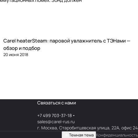
коммутационных помех. Зонд должен
Carel heaterSteam: паровой увлажнитель с ТЭНами —
Увлажнение
обзор и подбор
20 июня 2018
Связаться с нами
+7 499 703-37-18
sales@carel-rus.ru
г. Москва, Старобитцевская улица, 22А, офис 24
Темная тема
Конфиденциальность