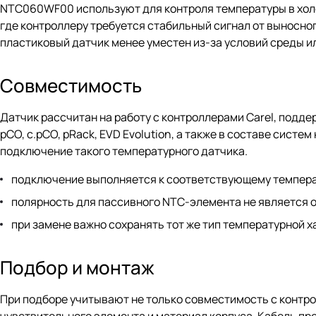
NTC060WF00 используют для контроля температуры в холо
где контроллеру требуется стабильный сигнал от выносно
пластиковый датчик менее уместен из-за условий среды и
Совместимость
Датчик рассчитан на работу с контроллерами Carel, подд
pCO, c.pCO, pRack, EVD Evolution, а также в составе сис
подключение такого температурного датчика.
подключение выполняется к соответствующему темпера
полярность для пассивного NTC-элемента не является
при замене важно сохранять тот же тип температурной х
Подбор и монтаж
При подборе учитывают не только совместимость с контро