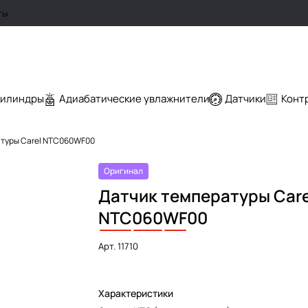
ты
цилиндры
Адиабатические увлажнители
Датчики
Конт
туры Carel NTC060WF00
Оригинал
Датчик температуры Care
NTC
060
WF
00
Арт.
11710
Характеристики