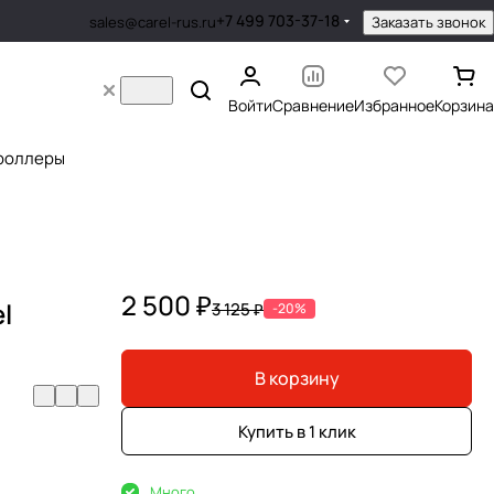
+7 499 703-37-18
Заказать звонок
sales@carel-rus.ru
Войти
Сравнение
Избранное
Корзина
роллеры
2 500 ₽
l
3 125 ₽
-20%
В корзину
Купить в 1 клик
Много