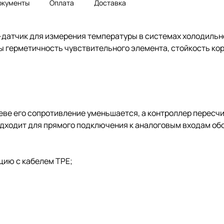
окументы
Оплата
Доставка
атчик для измерения температуры в системах холодильно
ны герметичность чувствительного элемента, стойкость ко
еве его сопротивление уменьшается, а контроллер пересч
одходит для прямого подключения к аналоговым входам обо
цию с кабелем TPE;