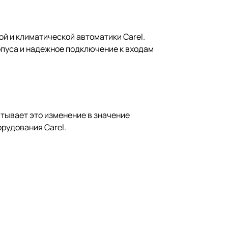
й и климатической автоматики Carel.
рпуса и надежное подключение к входам
итывает это изменение в значение
рудования Carel.