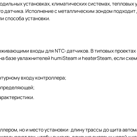
дильных установках, климатических системах, тепловых у
го датчика. Исполнение с металлическим зондом подходит 
ли способа установки.
ерживающими входы для NTC-датчиков. В типовых проектах 
тем на базе увлажнителей humiSteam и heaterSteam, если с
турному входу контроллера;
 определяющей;
арактеристики.
ллером, но и место установки: длину трассы до щита авто