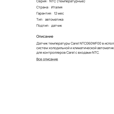
Серия
:
NTC (температурные)
Страна
:
Италия
Гарантия
:
12 мес
Тип
:
автоматика
Подтип
:
датчик
Описание
Датчик температуры Carel NTC060WF00 в испол
систем холодильной и климатической автоматик
для контроллеров Carel с входами NTC.
Все описание