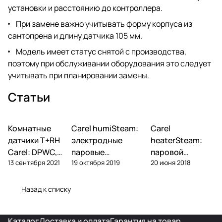
установки и расстоянию до контроллера.
При замене важно учитывать форму корпуса из
сантопрена и длину датчика 105 мм.
Модель имеет статус снятой с производства,
поэтому при обслуживании оборудования это следует
учитывать при планировании замены.
Статьи
Комнатные
Автоматика и
Carel humiSteam:
Carel
Увлажнение
Увлажнение
контроллеры
датчики T+RH
электродные
heaterSteam:
Carel: DPWC,
паровые
паровой
13 сентября 2021
19 октября 2019
20 июня 2018
DPDC, ASWC —
увлажнители —
увлажнитель с
обзор и подбор
обзор, подбор,
ТЭНами — обзор
обслуживание
и подбор
Назад к списку
Каталог
Доставка и оплата
Гарантия на товар