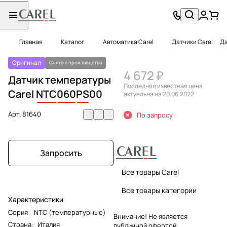
Главная
Каталог
Автоматика Carel
Датчики Carel
Да
Оригинал
Снято с производства
4 672 ₽
Датчик температуры
Последняя известная цена
Carel
NTC
060
PS
00
актуальна на 20.06.2022
Арт.
81640
По запросу
Запросить
Все товары Carel
Все товары категории
Характеристики
Серия
:
NTC (температурные)
Внимание! Не является
Страна
:
Италия
публичной офертой.