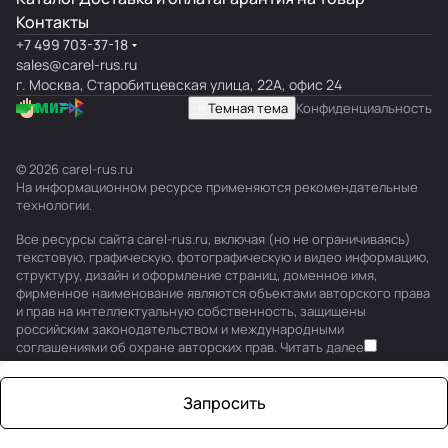
Контакты
+7 499 703-37-18
sales@carel-rus.ru
г. Москва, Старобитцевская улица, 22А, офис 24
Темная тема
Конфиденциальность
© 2026 carel-rus.ru
На информационном ресурсе применяются
рекомендательные
технологии
.
Все ресурсы сайта carel-rus.ru, включая (но не ограничиваясь)
текстовую, графическую, фотографическую и видео информацию,
структуру, дизайн и оформление страниц, доменное имя,
фирменное наименование являются объектами авторского права
и прав на интеллектуальную собственность, защищены
российским законодательством и международными
соглашениями об охране авторских прав.
Читать далее
Запросить