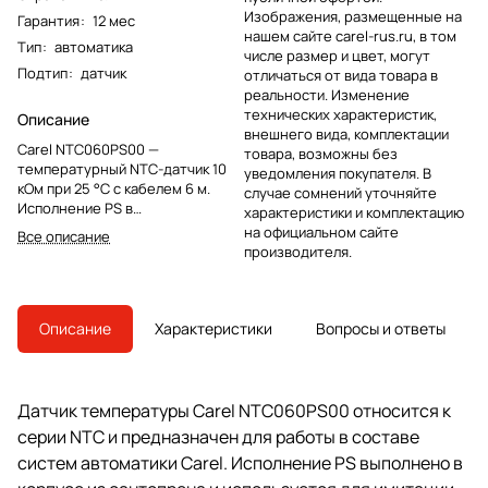
Изображения, размещенные на
Гарантия
:
12 мес
нашем сайте carel-rus.ru, в том
Тип
:
автоматика
числе размер и цвет, могут
Подтип
:
датчик
отличаться от вида товара в
реальности. Изменение
технических характеристик,
Описание
внешнего вида, комплектации
Carel NTC060PS00 —
товара, возможны без
температурный NTC-датчик 10
уведомления покупателя. В
кОм при 25 °C с кабелем 6 м.
случае сомнений уточняйте
Исполнение PS в
характеристики и комплектацию
сантопреновом корпусе IP67
на официальном сайте
Все описание
предназначено для имитации
производителя.
температуры продукта.
Описание
Характеристики
Вопросы и ответы
Датчик температуры Carel NTC060PS00 относится к
серии NTC и предназначен для работы в составе
систем автоматики Carel. Исполнение PS выполнено в