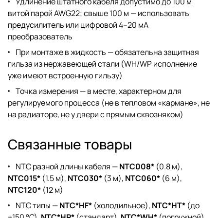
Удлинение штатного кабеля допустимо до 100 м
витой парой AWG22; свыше 100 м — использовать
предусилитель или цифровой 4–20 мА
преобразователь
При монтаже в жидкость — обязательна защитная
гильза из нержавеющей стали (WH/WP исполнение
уже имеют встроенную гильзу)
Точка измерения — в месте, характерном для
регулируемого процесса (не в тепловом «кармане», не
на радиаторе, не у двери с прямым сквозняком)
Связанные товары
NTC разной длины кабеля —
NTC008*
(0.8 м),
NTC015*
(1.5 м),
NTC030*
(3 м),
NTC060*
(6 м),
NTC120*
(12 м)
NTC типы —
NTC*HF*
(холодильное),
NTC*HT*
(до
+150 °C),
NTC*HP*
(стандарт),
NTC*WH*
(погружной)