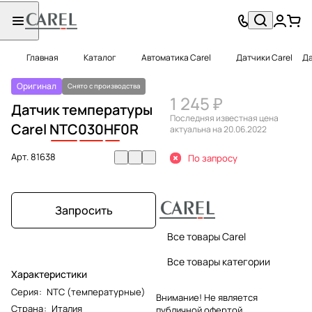
Главная
Каталог
Автоматика Carel
Датчики Carel
Да
Оригинал
Снято с производства
1 245 ₽
Датчик температуры
Последняя известная цена
Carel
NTC
030
HF
0R
актуальна на 20.06.2022
Арт.
81638
По запросу
Запросить
Все товары Carel
Все товары категории
Характеристики
Серия
:
NTC (температурные)
Внимание! Не является
Страна
:
Италия
публичной офертой.