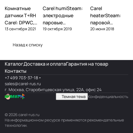
Комнатные
Автоматика и
Carel humiSteam:
Carel
Увлажнение
Увлажнение
контроллеры
датчики T+RH
электродные
heaterSteam:
Carel: DPWC,
паровые
паровой
13 сентября 2021
19 октября 2019
20 июня 2018
DPDC, ASWC —
увлажнители —
увлажнитель с
обзор и подбор
обзор, подбор,
ТЭНами — обзор
обслуживание
и подбор
Назад к списку
Каталог
Доставка и оплата
Гарантия на товар
Контакты
+7 499 703-37-18
sales@carel-rus.ru
г. Москва, Старобитцевская улица, 22А, офис 24
Темная тема
Конфиденциальность
© 2026 carel-rus.ru
На информационном ресурсе применяются
рекомендательные
технологии
.