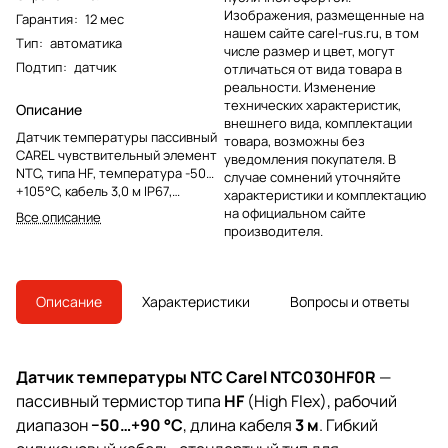
Изображения, размещенные на
Гарантия
:
12 мес
нашем сайте carel-rus.ru, в том
Тип
:
автоматика
числе размер и цвет, могут
Подтип
:
датчик
отличаться от вида товара в
реальности. Изменение
технических характеристик,
Описание
внешнего вида, комплектации
Датчик температуры пассивный
товара, возможны без
CAREL чувствительный элемент
уведомления покупателя. В
NTC, типа HF, температура -50…
случае сомнений уточняйте
+105°C, кабель 3,0 м IP67,
характеристики и комплектацию
застегивающийся прижим для
на официальном сайте
Все описание
накладного монтажа, упаковка 10
производителя.
шт
Описание
Характеристики
Вопросы и ответы
Датчик температуры NTC Carel NTC030HF0R
—
пассивный термистор типа
HF
(High Flex), рабочий
диапазон
−50…+90 °C
, длина кабеля
3 м
. Гибкий