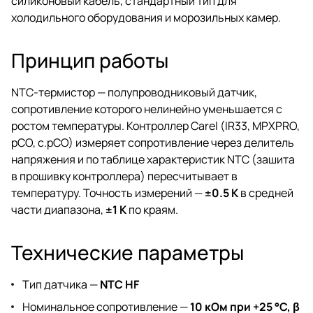
силиконовый кабель, стандартный тип для
холодильного оборудования и морозильных камер.
Принцип работы
NTC-термистор — полупроводниковый датчик,
сопротивление которого нелинейно уменьшается с
ростом температуры. Контроллер Carel (IR33, MPXPRO,
pCO, c.pCO) измеряет сопротивление через делитель
напряжения и по таблице характеристик NTC (зашита
в прошивку контроллера) пересчитывает в
температуру. Точность измерений —
±0.5 K
в средней
части диапазона,
±1 K
по краям.
Технические параметры
Тип датчика —
NTC HF
Номинальное сопротивление —
10 кОм при +25 °C, β