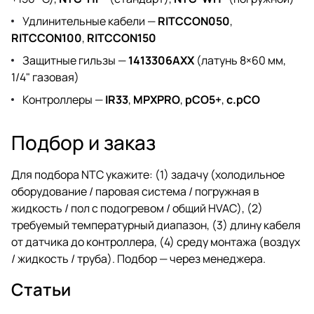
Удлинительные кабели —
RITCCON050
,
RITCCON100
,
RITCCON150
Защитные гильзы —
1413306AXX
(латунь 8×60 мм,
1/4" газовая)
Контроллеры —
IR33
,
MPXPRO
,
pCO5+
,
c.pCO
Подбор и заказ
Для подбора NTC укажите: (1) задачу (холодильное
оборудование / паровая система / погружная в
жидкость / пол с подогревом / общий HVAC), (2)
требуемый температурный диапазон, (3) длину кабеля
от датчика до контроллера, (4) среду монтажа (воздух
/ жидкость / труба). Подбор — через
менеджера
.
Статьи