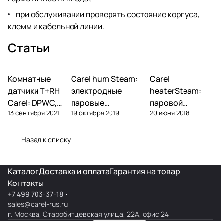
при обслуживании проверять состояние корпуса,
клемм и кабельной линии.
Статьи
Комнатные
Автоматика и
Carel humiSteam:
Carel
Увлажнение
Увлажнение
контроллеры
датчики T+RH
электродные
heaterSteam:
Carel: DPWC,
паровые
паровой
13 сентября 2021
19 октября 2019
20 июня 2018
DPDC, ASWC —
увлажнители —
увлажнитель с
обзор и подбор
обзор, подбор,
ТЭНами — обзор
обслуживание
и подбор
Назад к списку
Каталог
Доставка и оплата
Гарантия на товар
Контакты
+7 499 703-37-18
sales@carel-rus.ru
г. Москва, Старобитцевская улица, 22А, офис 24