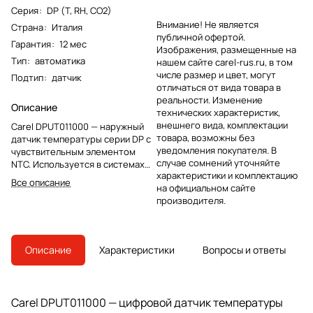
Серия
:
DP (T, RH, CO2)
Внимание! Не является
Страна
:
Италия
публичной офертой.
Гарантия
:
12 мес
Изображения, размещенные на
Тип
:
автоматика
нашем сайте carel-rus.ru, в том
числе размер и цвет, могут
Подтип
:
датчик
отличаться от вида товара в
реальности. Изменение
Описание
технических характеристик,
внешнего вида, комплектации
Carel DPUT011000 — наружный
товара, возможны без
датчик температуры серии DP с
уведомления покупателя. В
чувствительным элементом
случае сомнений уточняйте
NTC. Используется в системах
характеристики и комплектацию
автоматики Carel для измерения
Все описание
на официальном сайте
температуры без канала
производителя.
влажности.
Описание
Характеристики
Вопросы и ответы
Carel DPUT011000 — цифровой датчик температуры