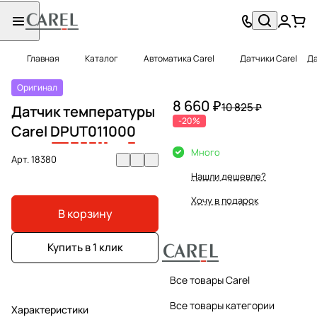
Главная
Каталог
Автоматика Carel
Датчики Carel
Да
Оригинал
8 660 ₽
10 825 ₽
Датчик температуры
-20%
Carel
DP
U
T
0
1
1
00
0
Много
Арт.
18380
Нашли дешевле?
Хочу в подарок
В корзину
Купить в 1 клик
Все товары Carel
Все товары категории
Характеристики