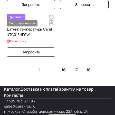
Запросить
Запросить
Оригинал
По запросу
Снято с производства
Датчик температуры Carel
NTC015HP0W
По запросу
Запросить
1
...
16
17
18
Каталог
Доставка и оплата
Гарантия на товар
Контакты
+7 499 703-37-18
sales@carel-rus.ru
г. Москва, Старобитцевская улица, 22А, офис 24