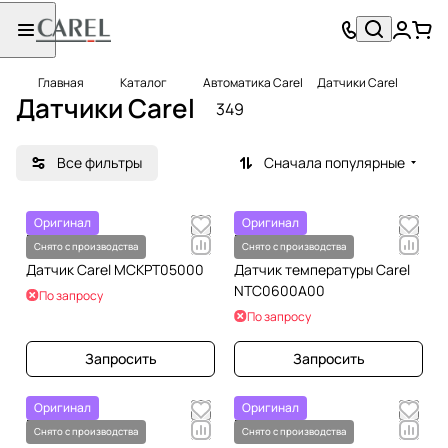
Главная
Каталог
Автоматика Carel
Датчики Carel
Датчики Carel
349
Все фильтры
Сначала популярные
Оригинал
Оригинал
По запросу
По запросу
Снято с производства
Снято с производства
Датчик Carel MCKPT05000
Датчик температуры Carel
NTC0600A00
По запросу
По запросу
Запросить
Запросить
Оригинал
Оригинал
По запросу
По запросу
Снято с производства
Снято с производства