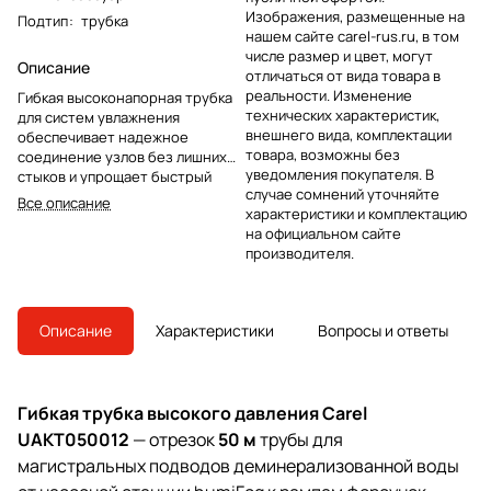
Изображения, размещенные на
Подтип
:
трубка
нашем сайте carel-rus.ru, в том
числе размер и цвет, могут
Описание
отличаться от вида товара в
реальности. Изменение
Гибкая высоконапорная трубка
технических характеристик,
для систем увлажнения
внешнего вида, комплектации
обеспечивает надежное
товара, возможны без
соединение узлов без лишних
уведомления покупателя. В
стыков и упрощает быстрый
случае сомнений уточняйте
монтаж в стесненных нишах.
Все описание
характеристики и комплектацию
Поставляется как готовый
на официальном сайте
комплект, рассчитанный на
производителя.
стандартный диаметр
магистрали 1/2 и компактную
длину 0.5 м, что удобно при
подключении оборудования и
Описание
Характеристики
Вопросы и ответы
сервисных работах.
Гибкая трубка высокого давления Carel
UAKT050012
— отрезок
50 м
трубы для
магистральных подводов деминерализованной воды