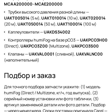
MCAA200000
–
MCAE200000
Трубки высокого давления разной длины —
UAKT005014
(5 м),
UAKT010014
(10 м),
UAKT020014
(20 м),
UAKT050014
(50 м),
UAKT100014
(100 м)
Каплеуловители —
UAKDS34002
Контроллеры humiFog на базе pCO3 —
UAKPCO3H00
(Direct),
UAKPCO3Z00
(Multizone),
UAKPCO3S00
Клапаны —
UAKVAL0001
(сливной),
UAKVALNC00
(наполнительный)
Подбор и заказ
Для точного подбора запчасти укажите: (1) модель
humiFog (Direct / Multizone, кг/ч, год выпуска), (2)
серийный номер установки или фото таблички, (3)
артикул заменяемой детали или фото детали. Подбор
— через
менеджера
. Сроки поставки оригинала Carel —