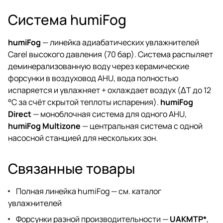
Система humiFog
humiFog
— линейка адиабатических увлажнителей
Carel высокого давления (70 бар). Система распыляет
деминерализованную воду через керамические
форсунки в воздуховод AHU, вода полностью
испаряется и увлажняет + охлаждает воздух (ΔT до 12
°C за счёт скрытой теплоты испарения).
humiFog
Direct
— моноблочная система для одного AHU,
humiFog Multizone
— центральная система с одной
насосной станцией для нескольких зон.
Связанные товары
Полная линейка humiFog —
см. каталог
увлажнителей
Форсунки разной производительности —
UAKMTP*
,