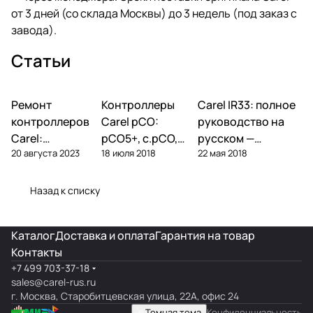
от 3 дней (со склада Москвы) до 3 недель (под заказ с
завода).
Статьи
Ремонт
Автоматика и
Контроллеры
Автоматика и
Carel IR33: полное
Автоматика и
контроллеры
контроллеры
контроллеры
контроллеров
Carel pCO:
руководство на
Carel:
pCO5+, c.pCO,
русском —
20 августа 2023
18 июля 2018
22 мая 2018
диагностика
pCO mini —
параметры,
типовых
полный обзор
подключение,
поломок и
линейки
ошибки
Назад к списку
замена
Каталог
Доставка и оплата
Гарантия на товар
Контакты
+7 499 703-37-18
sales@carel-rus.ru
г. Москва, Старобитцевская улица, 22А, офис 24
Темная тема
Конфиденциальность