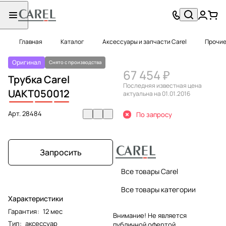
Главная
Каталог
Аксессуары и запчасти Carel
Прочие
Оригинал
Снято с производства
67 454 ₽
Трубка Carel
Последняя известная цена
UAKT
050
012
актуальна на 01.01.2016
Арт.
28484
По запросу
Запросить
Все товары Carel
Все товары категории
Характеристики
Гарантия
:
12 мес
Внимание! Не является
Тип
:
аксессуар
публичной офертой.