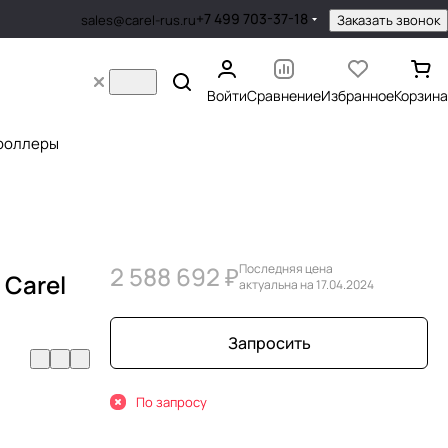
+7 499 703-37-18
Заказать звонок
sales@carel-rus.ru
Войти
Сравнение
Избранное
Корзина
роллеры
2 588 692 ₽
Последняя цена
 Carel
актуальна на 17.04.2024
Запросить
По запросу