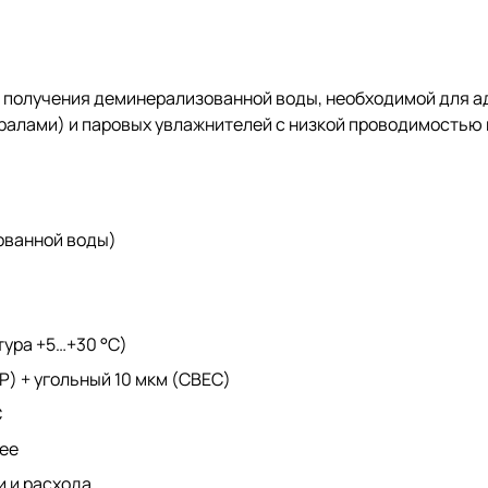
я получения деминерализованной воды, необходимой для 
ралами) и паровых увлажнителей с низкой проводимостью 
ованной воды)
тура +5…+30 °C)
) + угольный 10 мкм (CBEC)
C
чее
и и расхода