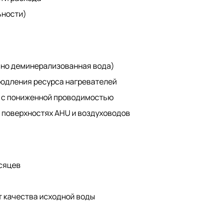
ьности)
но деминерализованная вода)
одления ресурса нагревателей
 с пониженной проводимостью
 поверхностях AHU и воздуховодов
сяцев
т качества исходной воды