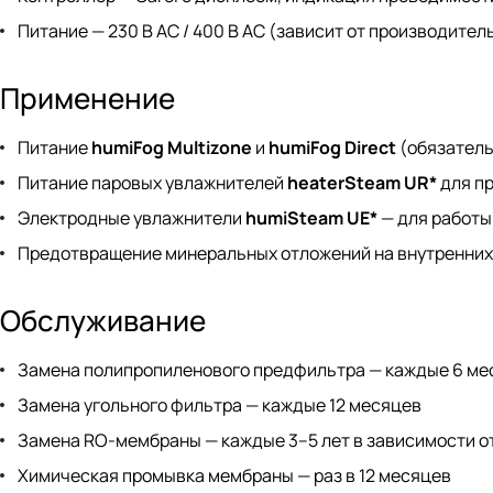
Питание — 230 В AC / 400 В AC (зависит от производител
Применение
Питание
humiFog Multizone
и
humiFog Direct
(обязатель
Питание паровых увлажнителей
heaterSteam UR*
для пр
Электродные увлажнители
humiSteam UE*
— для работы
Предотвращение минеральных отложений на внутренних
Обслуживание
Замена полипропиленового предфильтра — каждые 6 ме
Замена угольного фильтра — каждые 12 месяцев
Замена RO-мембраны — каждые 3–5 лет в зависимости о
Химическая промывка мембраны — раз в 12 месяцев