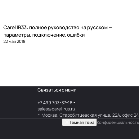
Carel IR33: полное руководство на русском —
Автоматика и контроллеры
параметры, подключение, ошибки
22 мая 2018
Связаться с нами
+7 499 703-37-18
sales@carel-rus.ru
г. Москва, Старобитцевская улица, 22А, офис 24
Темная тема
Конфиденциальность