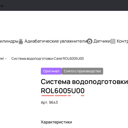
ты
цилиндры
Адиабатические увлажнители
Датчики
Конт
rel
Система водоподготовки Carel ROL6005U00
Оригинал
Снято с производства
Система водоподготовки
ROL
600
5
U0
0
Арт.
9643
Характеристики