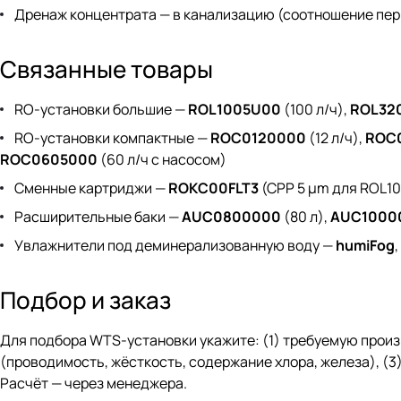
Дренаж концентрата — в канализацию (соотношение перм
Связанные товары
RO-установки большие —
ROL1005U00
(100 л/ч),
ROL32
RO-установки компактные —
ROC0120000
(12 л/ч),
ROC
ROC0605000
(60 л/ч с насосом)
Сменные картриджи —
ROKC00FLT3
(CPP 5 µm для ROL10
Расширительные баки —
AUC0800000
(80 л),
AUC1000
Увлажнители под деминерализованную воду —
humiFog
,
Подбор и заказ
Для подбора WTS-установки укажите: (1) требуемую произв
(проводимость, жёсткость, содержание хлора, железа), (3
Расчёт — через
менеджера
.