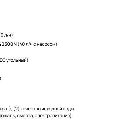
0 л/ч)
40500N
(40 л/ч с насосом),
EC угольный)
)
трат), (2) качество исходной воды
лощадь, высота, электропитание).