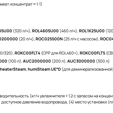
еат:концентрат ≈ 1:1)
05U00
(320 л/ч),
ROL4605U00
(460 л/ч),
ROL1K25U00
(120
0200000
(20 л/ч),
ROC025500N
(25 л/ч с насосом),
ROC0
0/320),
ROKC00FLT4
(CPP для ROL460+),
ROKC00FLT5
(CB
000
(100 л),
AUC2000000
(200 л),
AUC3000000
(300 л)
heaterSteam
,
humiSteam UE*D
(для деминерализованной
одительность (кг/ч увлажнителя × 1.2 с запасом на концен
) доступное давление водопровода, (4) место установки (п