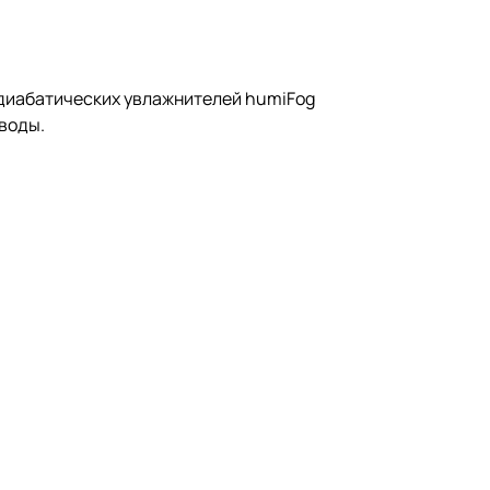
адиабатических увлажнителей humiFog
воды.