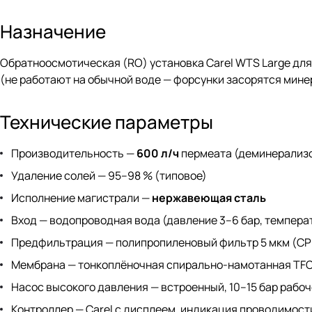
Назначение
Обратноосмотическая (RO) установка Carel WTS Large дл
(не работают на обычной воде — форсунки засорятся мине
Технические параметры
Производительность —
600 л/ч
пермеата (деминерализ
Удаление солей — 95–98 % (типовое)
Исполнение магистрали —
нержавеющая сталь
Вход — водопроводная вода (давление 3–6 бар, темпера
Предфильтрация — полипропиленовый фильтр 5 мкм (CPP
Мембрана — тонкоплёночная спирально-намотанная TF
Насос высокого давления — встроенный, 10–15 бар рабо
Контроллер — Carel с дисплеем, индикация проводимост