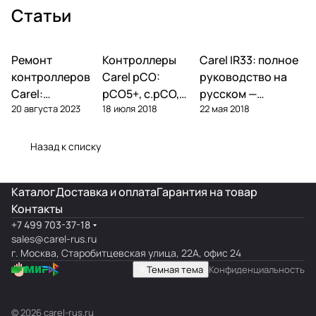
Статьи
Ремонт
Автоматика и
Контроллеры
Автоматика и
Carel IR33: полное
Автоматика и
контроллеры
контроллеры
контроллеры
контроллеров
Carel pCO:
руководство на
Carel:
pCO5+, c.pCO,
русском —
20 августа 2023
18 июля 2018
22 мая 2018
диагностика
pCO mini —
параметры,
типовых
полный обзор
подключение,
поломок и
линейки
ошибки
Назад к списку
замена
Каталог
Доставка и оплата
Гарантия на товар
Контакты
+7 499 703-37-18
sales@carel-rus.ru
г. Москва, Старобитцевская улица, 22А, офис 24
Темная тема
Конфиденциальность
© 2026 carel-rus.ru