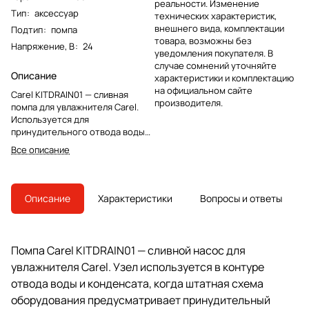
реальности. Изменение
Тип
:
аксессуар
технических характеристик,
внешнего вида, комплектации
Подтип
:
помпа
товара, возможны без
Напряжение, В
:
24
уведомления покупателя. В
случае сомнений уточняйте
Описание
характеристики и комплектацию
на официальном сайте
Carel KITDRAIN01 — сливная
производителя.
помпа для увлажнителя Carel.
Используется для
принудительного отвода воды
при ремонте или замене
Все описание
штатного насосного узла.
Описание
Характеристики
Вопросы и ответы
Помпа Carel KITDRAIN01 — сливной насос для
увлажнителя Carel. Узел используется в контуре
отвода воды и конденсата, когда штатная схема
оборудования предусматривает принудительный