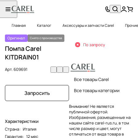
Главная
Каталог
Аксессуары и запчасти Carel
Прочие
Оригинал
Снято с производства
По запросу
Помпа Carel
KITDRAIN01
Арт.
609691
Все товары Carel
Все товары категории
Запросить
Внимание! Не является
публичной офертой.
Изображения, размещенные на
Характеристики
нашем сайте carel-rus.ru, в том
числе размер и цвет, могут
Страна
:
Италия
отличаться от вида товара в
Гарантия
:
12 мес