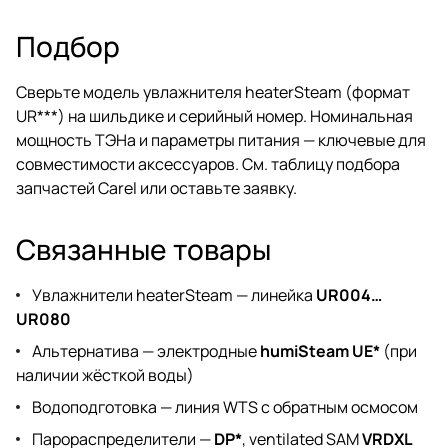
Подбор
Сверьте модель увлажнителя heaterSteam (формат
UR***) на шильдике и серийный номер. Номинальная
мощность ТЭНа и параметры питания — ключевые для
совместимости аксессуаров. См.
таблицу подбора
запчастей Carel
или
оставьте заявку
.
Связанные товары
Увлажнители heaterSteam — линейка
UR004…
UR080
Альтернатива — электродные
humiSteam UE*
(при
наличии жёсткой воды)
Водоподготовка —
линия WTS с обратным осмосом
Парораспределители —
DP*
, ventilated SAM
VRDXL