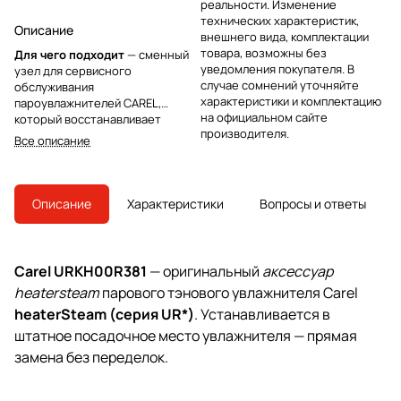
реальности. Изменение
технических характеристик,
Описание
внешнего вида, комплектации
товара, возможны без
Для чего подходит
— сменный
уведомления покупателя. В
узел для сервисного
случае сомнений уточняйте
обслуживания
характеристики и комплектацию
пароувлажнителей CAREL,
на официальном сайте
который восстанавливает
производителя.
стабильную выработку пара и
Все описание
продлевает ресурс
оборудования. Установка
предусмотрена
производителем и не требует
Описание
Характеристики
Вопросы и ответы
доработок, поэтому монтаж
занимает минимум времени и
снижает простой системы
Carel URKH00R381
— оригинальный
аксессуар
heatersteam
парового тэнового увлажнителя Carel
heaterSteam (серия UR*)
. Устанавливается в
штатное посадочное место увлажнителя — прямая
замена без переделок.