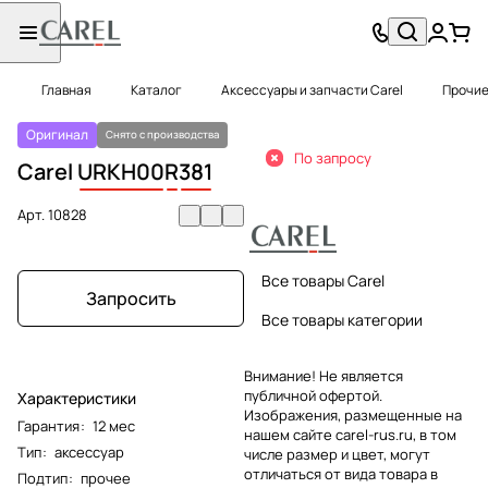
Главная
Каталог
Аксессуары и запчасти Carel
Прочие
Оригинал
Снято с производства
По запросу
Carel
URKH00
R
381
Арт.
10828
Все товары Carel
Запросить
Все товары категории
Внимание! Не является
публичной офертой.
Характеристики
Изображения, размещенные на
Гарантия
:
12 мес
нашем сайте carel-rus.ru, в том
Тип
:
аксессуар
числе размер и цвет, могут
отличаться от вида товара в
Подтип
:
прочее