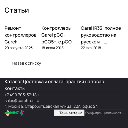
Статьи
Ремонт
Автоматика и
Контроллеры
Автоматика и
Carel IR33: полное
Автоматика и
контроллеры
контроллеры
контроллеры
контроллеров
Carel pCO:
руководство на
Carel:
pCO5+, c.pCO,
русском —
20 августа 2023
18 июля 2018
22 мая 2018
диагностика
pCO mini —
параметры,
типовых
полный обзор
подключение,
поломок и
линейки
ошибки
Назад к списку
замена
Каталог
Доставка и оплата
Гарантия на товар
Контакты
+7 499 703-37-18
sales@carel-rus.ru
г. Москва, Старобитцевская улица, 22А, офис 24
Темная тема
Конфиденциальность