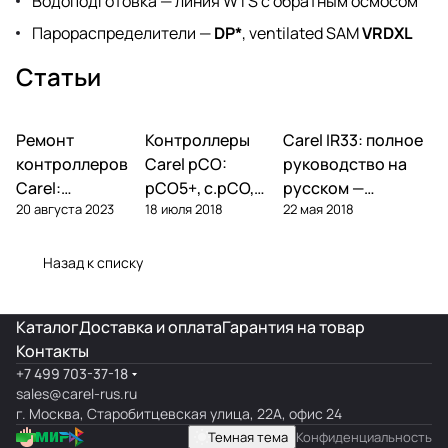
Водоподготовка —
линия WTS с обратным осмосом
Парораспределители —
DP*
, ventilated SAM
VRDXL
Статьи
Ремонт
Автоматика и
Контроллеры
Автоматика и
Carel IR33: полное
Автоматика и
контроллеры
контроллеры
контроллеры
контроллеров
Carel pCO:
руководство на
Carel:
pCO5+, c.pCO,
русском —
20 августа 2023
18 июля 2018
22 мая 2018
диагностика
pCO mini —
параметры,
типовых
полный обзор
подключение,
поломок и
линейки
ошибки
Назад к списку
замена
Каталог
Доставка и оплата
Гарантия на товар
Контакты
+7 499 703-37-18
sales@carel-rus.ru
г. Москва, Старобитцевская улица, 22А, офис 24
Темная тема
Конфиденциальность