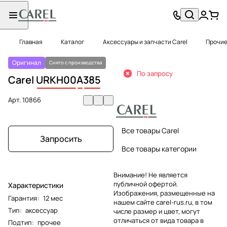
Главная
Каталог
Аксессуары и запчасти Carel
Прочие
Оригинал
Снято с производства
По запросу
Carel
URKH00
A
385
Арт.
10866
Все товары Carel
Запросить
Все товары категории
Внимание! Не является
публичной офертой.
Характеристики
Изображения, размещенные на
Гарантия
:
12 мес
нашем сайте carel-rus.ru, в том
Тип
:
аксессуар
числе размер и цвет, могут
отличаться от вида товара в
Подтип
:
прочее