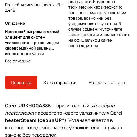
реальности. Изменение
Потребляемая мощность, кВт
:
технических характеристик,
2.449
внешнего вида, комплектации
товара, возможны без
Описание
уведомления покупателя. В
случае сомнений уточняйте
Надежный нагревательный
характеристики и комплектацию
элемент для систем
на официальном сайте
увлажнения
— решение для
производителя.
своевременной замены
изношенного узла и
восстановления штатной
Все описание
производительности
оборудования без переплат за
весь агрегат
Описание
Характеристики
Вопросы и ответы
Carel URKH00A385
— оригинальный
аксессуар
heatersteam
парового тэнового увлажнителя Carel
heaterSteam (серия UR*)
. Устанавливается в
штатное посадочное место увлажнителя — прямая
замена без переделок.