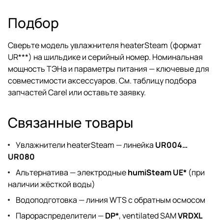
Подбор
Сверьте модель увлажнителя heaterSteam (формат
UR***) на шильдике и серийный номер. Номинальная
мощность ТЭНа и параметры питания — ключевые для
совместимости аксессуаров. См.
таблицу подбора
запчастей Carel
или
оставьте заявку
.
Связанные товары
Увлажнители heaterSteam — линейка
UR004…
UR080
Альтернатива — электродные
humiSteam UE*
(при
наличии жёсткой воды)
Водоподготовка —
линия WTS с обратным осмосом
Парораспределители —
DP*
, ventilated SAM
VRDXL