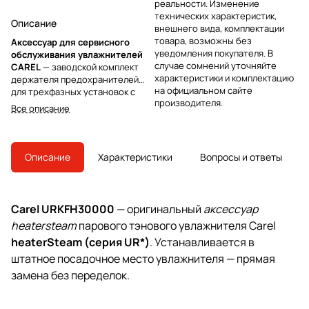
реальности. Изменение
технических характеристик,
Описание
внешнего вида, комплектации
товара, возможны без
Аксессуар для сервисного
уведомления покупателя. В
обслуживания увлажнителей
случае сомнений уточняйте
CAREL
— заводской комплект
характеристики и комплектацию
держателя предохранителей
на официальном сайте
для трехфазных установок с
производителя.
повышенными требованиями к
Все описание
безопасности. Решение
предназначено для штатной
замены в совместимых моделях,
обеспечивает корректную
Описание
Характеристики
Вопросы и ответы
установку и надежную защиту
цепей благодаря соответствию
UL и номиналу 600 В
переменного тока.
Carel URKFH30000
— оригинальный
аксессуар
heatersteam
парового тэнового увлажнителя Carel
heaterSteam (серия UR*)
. Устанавливается в
штатное посадочное место увлажнителя — прямая
замена без переделок.