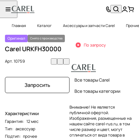
Главная
Каталог
Аксессуары и запчасти Carel
Прочие
Оригинал
Снято с производства
По запросу
Carel URKFH30000
Арт.
10759
Все товары Carel
Запросить
Все товары категории
Внимание! Не является
публичной офертой.
Характеристики
Изображения, размещенные на
Гарантия
:
12 мес
нашем сайте carel-rus.ru, в том
Тип
:
аксессуар
числе размер и цвет, могут
отличаться от вида товара в
Подтип
:
прочее