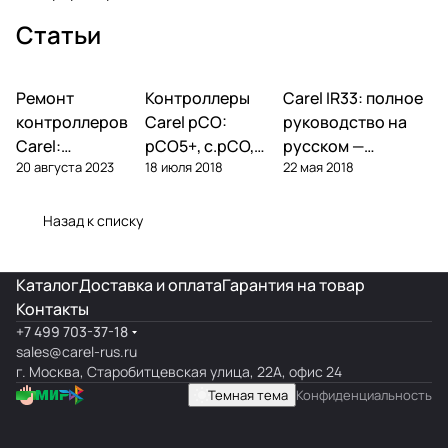
Статьи
Ремонт
Автоматика и
Контроллеры
Автоматика и
Carel IR33: полное
Автоматика и
контроллеры
контроллеры
контроллеры
контроллеров
Carel pCO:
руководство на
Carel:
pCO5+, c.pCO,
русском —
20 августа 2023
18 июля 2018
22 мая 2018
диагностика
pCO mini —
параметры,
типовых
полный обзор
подключение,
поломок и
линейки
ошибки
Назад к списку
замена
Каталог
Доставка и оплата
Гарантия на товар
Контакты
+7 499 703-37-18
sales@carel-rus.ru
г. Москва, Старобитцевская улица, 22А, офис 24
Темная тема
Конфиденциальность