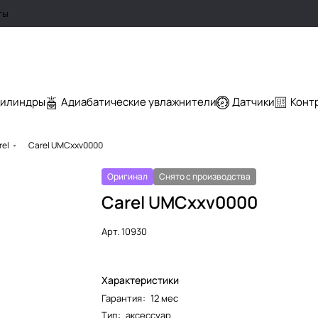
ты
цилиндры
Адиабатические увлажнители
Датчики
Конт
rel
Carel UMCxxv0000
Оригинал
Снято с производства
Carel UMCxxv0000
Арт.
10930
Характеристики
Гарантия
:
12 мес
Тип
:
аксессуар