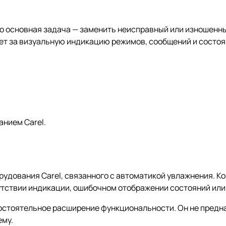
го основная задача — заменить неисправный или изношенн
ет за визуальную индикацию режимов, сообщений и состоя
нием Carel.
ования Carel, связанного с автоматикой увлажнения. Ком
сутствии индикации, ошибочном отображении состояний ил
амостоятельное расширение функциональности. Он не пред
ему.