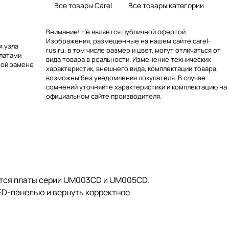
Все товары Carel
Все товары категории
Внимание! Не является публичной офертой.
Изображения, размещенные на нашем сайте carel-
я узла
rus.ru, в том числе размер и цвет, могут отличаться от
платами
вида товара в реальности. Изменение технических
ной замене
характеристик, внешнего вида, комплектации товара,
возможны без уведомления покупателя. В случае
сомнений уточняйте характеристики и комплектацию на
официальном сайте производителя.
яются платы серии UM003CD и UM005CD.
ED-панелью и вернуть корректное