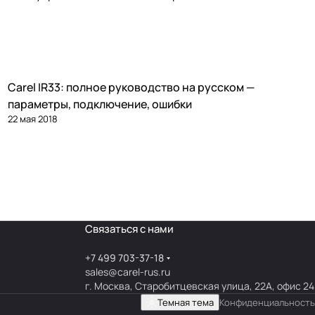
Carel IR33: полное руководство на русском —
Автоматика и контроллеры
параметры, подключение, ошибки
22 мая 2018
Связаться с нами
+7 499 703-37-18
sales@carel-rus.ru
г. Москва, Старобитцевская улица, 22А, офис 24
Темная тема
Конфиденциальность