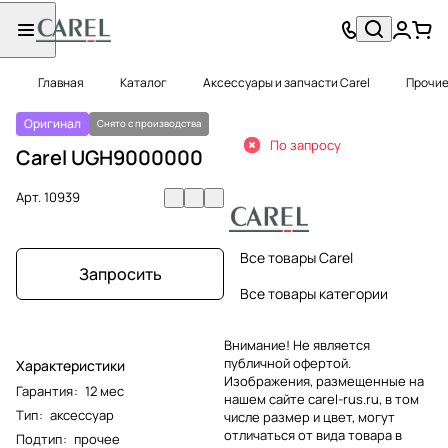
Главная
Каталог
Аксессуары и запчасти Carel
Прочие
Оригинал
Снято с производства
По запросу
Carel UGH9000000
Арт.
10939
Все товары Carel
Запросить
Все товары категории
Внимание! Не является
публичной офертой.
Характеристики
Изображения, размещенные на
Гарантия
:
12 мес
нашем сайте carel-rus.ru, в том
Тип
:
аксессуар
числе размер и цвет, могут
отличаться от вида товара в
Подтип
:
прочее