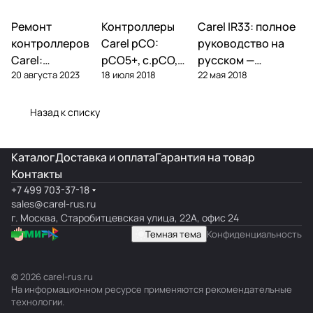
Ремонт
Автоматика и
Контроллеры
Автоматика и
Carel IR33: полное
Автоматика и
контроллеры
контроллеры
контроллеры
контроллеров
Carel pCO:
руководство на
Carel:
pCO5+, c.pCO,
русском —
20 августа 2023
18 июля 2018
22 мая 2018
диагностика
pCO mini —
параметры,
типовых
полный обзор
подключение,
поломок и
линейки
ошибки
Назад к списку
замена
Каталог
Доставка и оплата
Гарантия на товар
Контакты
+7 499 703-37-18
sales@carel-rus.ru
г. Москва, Старобитцевская улица, 22А, офис 24
Темная тема
Конфиденциальность
© 2026 carel-rus.ru
На информационном ресурсе применяются
рекомендательные
технологии
.