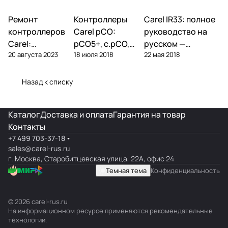
Ремонт
Автоматика и
Контроллеры
Автоматика и
Carel IR33: полное
Автоматика и
контроллеры
контроллеры
контроллеры
контроллеров
Carel pCO:
руководство на
Carel:
pCO5+, c.pCO,
русском —
20 августа 2023
18 июля 2018
22 мая 2018
диагностика
pCO mini —
параметры,
типовых
полный обзор
подключение,
поломок и
линейки
ошибки
Назад к списку
замена
Каталог
Доставка и оплата
Гарантия на товар
Контакты
+7 499 703-37-18
sales@carel-rus.ru
г. Москва, Старобитцевская улица, 22А, офис 24
Темная тема
Конфиденциальность
© 2026 carel-rus.ru
На информационном ресурсе применяются
рекомендательные
технологии
.