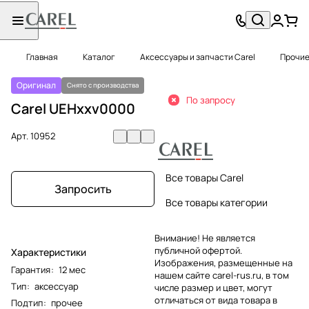
Главная
Каталог
Аксессуары и запчасти Carel
Прочие
Оригинал
Снято с производства
По запросу
Carel UEHxxv0000
Арт.
10952
Все товары Carel
Запросить
Все товары категории
Внимание! Не является
публичной офертой.
Характеристики
Изображения, размещенные на
Гарантия
:
12 мес
нашем сайте carel-rus.ru, в том
Тип
:
аксессуар
числе размер и цвет, могут
отличаться от вида товара в
Подтип
:
прочее