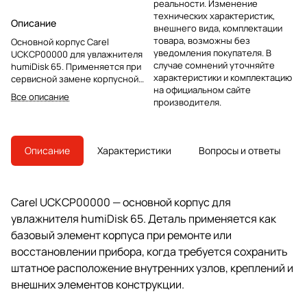
реальности. Изменение
технических характеристик,
Описание
внешнего вида, комплектации
товара, возможны без
Основной корпус Carel
уведомления покупателя. В
UCKCP00000 для увлажнителя
случае сомнений уточняйте
humiDisk 65. Применяется при
характеристики и комплектацию
сервисной замене корпусной
на официальном сайте
части с сохранением штатной
Все описание
производителя.
сборки прибора.
Описание
Характеристики
Вопросы и ответы
Carel UCKCP00000 — основной корпус для
увлажнителя humiDisk 65. Деталь применяется как
базовый элемент корпуса при ремонте или
восстановлении прибора, когда требуется сохранить
штатное расположение внутренних узлов, креплений и
внешних элементов конструкции.