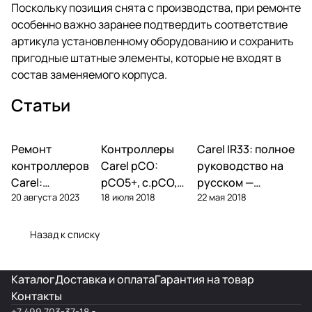
Поскольку позиция снята с производства, при ремонте
особенно важно заранее подтвердить соответствие
артикула установленному оборудованию и сохранить
пригодные штатные элементы, которые не входят в
состав заменяемого корпуса.
Статьи
Ремонт
Автоматика и
Контроллеры
Автоматика и
Carel IR33: полное
Автоматика и
контроллеры
контроллеры
контроллеры
контроллеров
Carel pCO:
руководство на
Carel:
pCO5+, c.pCO,
русском —
20 августа 2023
18 июля 2018
22 мая 2018
диагностика
pCO mini —
параметры,
типовых
полный обзор
подключение,
поломок и
линейки
ошибки
Назад к списку
замена
Каталог
Доставка и оплата
Гарантия на товар
Контакты
+7 499 703-37-18