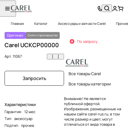
Главная
Каталог
Аксессуары и запчасти Carel
Прочие
Оригинал
Снято с производства
По запросу
Carel UCKCP00000
Арт.
11067
Все товары Carel
Запросить
Все товары категории
Внимание! Не является
публичной офертой.
Характеристики
Изображения, размещенные на
Гарантия
:
12 мес
нашем сайте carel-rus.ru, в том
Тип
:
аксессуар
числе размер и цвет, могут
отличаться от вида товара в
Подтип
:
прочее