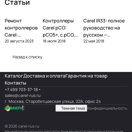
Статьи
Ремонт
Автоматика и
Контроллеры
Автоматика и
Carel IR33: полное
Автоматика и
контроллеры
контроллеры
контроллеры
контроллеров
Carel pCO:
руководство на
Carel:
pCO5+, c.pCO,
русском —
20 августа 2023
18 июля 2018
22 мая 2018
диагностика
pCO mini —
параметры,
типовых
полный обзор
подключение,
поломок и
линейки
ошибки
Назад к списку
замена
Каталог
Доставка и оплата
Гарантия на товар
Контакты
+7 499 703-37-18
sales@carel-rus.ru
г. Москва, Старобитцевская улица, 22А, офис 24
Темная тема
Конфиденциальность
© 2026 carel-rus.ru
На информационном ресурсе применяются
рекомендательные