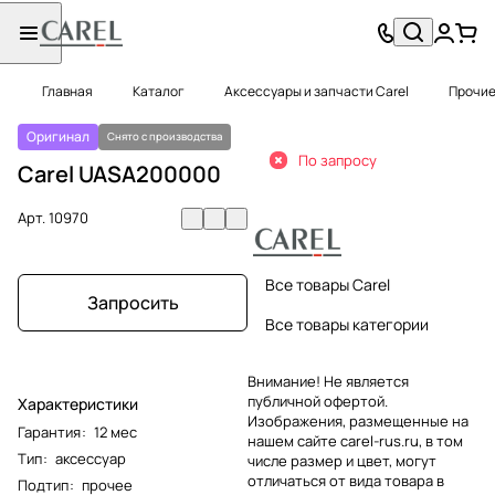
Главная
Каталог
Аксессуары и запчасти Carel
Прочие
Оригинал
Снято с производства
По запросу
Carel UASA200000
Арт.
10970
Все товары Carel
Запросить
Все товары категории
Внимание! Не является
публичной офертой.
Характеристики
Изображения, размещенные на
Гарантия
:
12 мес
нашем сайте carel-rus.ru, в том
Тип
:
аксессуар
числе размер и цвет, могут
отличаться от вида товара в
Подтип
:
прочее